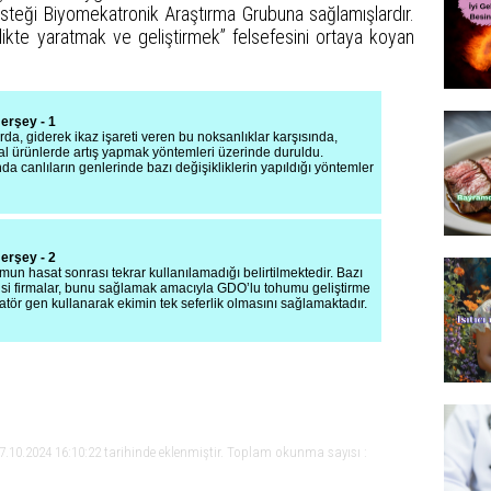
esteği Biyomekatronik Araştırma Grubuna sağlamışlardır.
rlikte yaratmak ve geliştirmek” felsefesini ortaya koyan
erşey - 1
rda, giderek ikaz işareti veren bu noksanlıklar karşısında,
al ürünlerde artış yapmak yöntemleri üzerinde duruldu.
da canlıların genlerinde bazı değişikliklerin yapıldığı yöntemler
erşey - 2
un hasat sonrası tekrar kullanılamadığı belirtilmektedir. Bazı
isi firmalar, bunu sağlamak amacıyla GDO’lu tohumu geliştirme
ör gen kullanarak ekimin tek seferlik olmasını sağlamaktadır.
7.10.2024 16:10:22 tarihinde eklenmiştir. Toplam okunma sayısı :