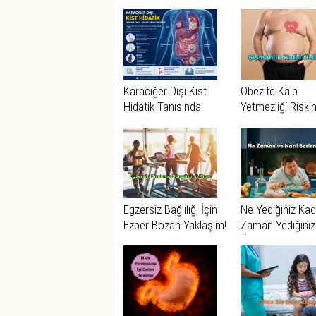
Karaciğer Dışı Kist
Obezite Kalp
Hidatik Tanısında
Yetmezliği Riskin
Zorluk: Erciyes
Kata Kadar
Üniversitesi’nden
Artırabiliyor
Dikkat Çeken
Araştırma
Egzersiz Bağlılığı İçin
Ne Yediğiniz Ka
Ezber Bozan Yaklaşım!
Zaman Yediğiniz
Önemli