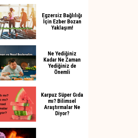
Azaltabilir
Egzersiz Bağlılığı
İçin Ezber Bozan
Yaklaşım!
Ne Yediğiniz
Kadar Ne Zaman
Yediğiniz de
Önemli
Karpuz Süper Gıda
mı? Bilimsel
Araştırmalar Ne
Diyor?