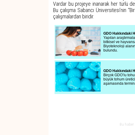
Vardar bu projeye inanarak her türlü d
Bu çalışma Sabancı Üniversitesi’nin “Bi
çalışmalardan biridir.
GDO Hakkındaki H
Yapılan araştırmala
bitkisel ve hayvans
Biyoteknoloji alanın
bulundu.
GDO Hakkındaki H
Birçok GDO’lu tohum
büyük tohum üretic
aşamasında terminat
Bu haber 