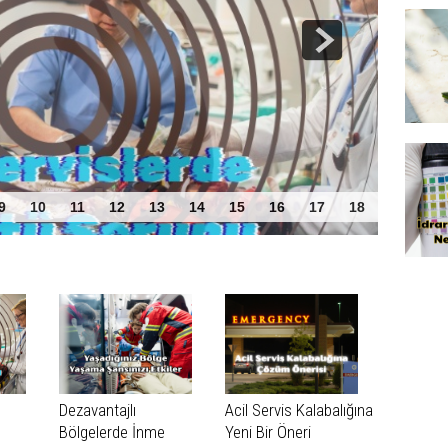
 Sorunu
9
10
11
12
13
14
15
16
17
18
Dezavantajlı
Acil Servis Kalabalığına
Bölgelerde İnme
Yeni Bir Öneri