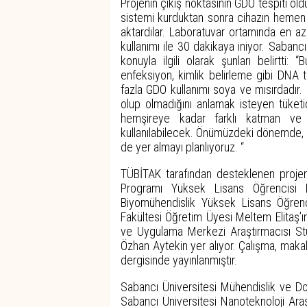
Projenin çıkış noktasının GDO tespiti ol
sistemi kurduktan sonra cihazın hemen 
aktardılar. Laboratuvar ortamında en az
kullanımı ile 30 dakikaya iniyor. Sabancı
konuyla ilgili olarak şunları belirtti:
enfeksiyon, kimlik belirleme gibi DNA t
fazla GDO kullanımı soya ve mısırdadır. 
olup olmadığını anlamak isteyen tüketi
hemşireye kadar farklı katman ve b
kullanılabilecek. Önümüzdeki dönemde, ge
de yer almayı planlıyoruz. “
TÜBİTAK tarafından desteklenen projeni
Programı Yüksek Lisans Öğrencisi 
Biyomühendislik Yüksek Lisans Öğren
Fakültesi Öğretim Üyesi Meltem Elitaş’ı
ve Uygulama Merkezi Araştırmacısı Stu
Özhan Aytekin yer alıyor. Çalışma, maka
dergisinde yayınlanmıştır.
Sabancı Üniversitesi Mühendislik ve Doğ
Sabancı Üniversitesi Nanoteknoloji Ara