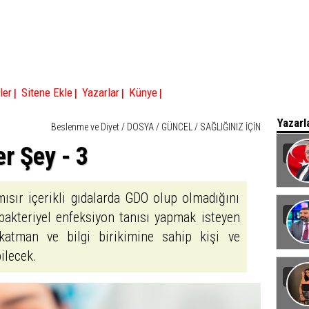
|
|
|
|
ler
Sitene Ekle
Yazarlar
Künye
Yazarl
Beslenme ve Diyet
/
DOSYA
/
GÜNCEL
/
SAĞLIĞINIZ İÇİN
r Şey - 3
Baka
ısır içerikli gıdalarda GDO olup olmadığını
bakteriyel enfeksiyon tanısı yapmak isteyen
katman ve bilgi birikimine sahip kişi ve
ilecek.