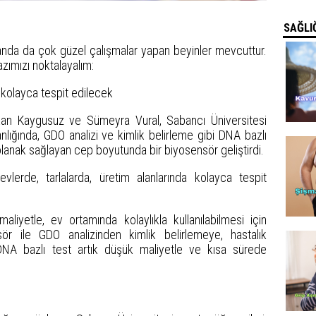
SAĞLIĞ
anda da çok güzel çalışmalar yapan beyinler mevcuttur.
azımızı noktalayalım:
a kolayca tespit edilecek
ukan Kaygusuz ve Sümeyra Vural, Sabancı Üniversitesi
lığında, GDO analizi ve kimlik belirleme gibi DNA bazlı
olanak sağlayan cep boyutunda bir biyosensör geliştirdi.
 evlerde, tarlalarda, üretim alanlarında kolayca tespit
aliyetle, ev ortamında kolaylıkla kullanılabilmesi için
ör ile GDO analizinden kimlik belirlemeye, hastalık
DNA bazlı test artık düşük maliyetle ve kısa sürede