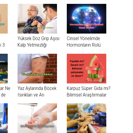
Vakaları Daha Geç
Tanınıyor
Yüksek Doz Grip Aşısı
Cinsel Yönelimde
i 3
Kalp Yetmezliği
Hormonların Rolü
Nedeniyle Hastane
Yatışlarını Azaltabilir
dar Ne
Yaz Aylarında Böcek
Karpuz Süper Gıda mı?
 de
Isırıkları ve Arı
Bilimsel Araştırmalar
Sokmalarına Dikkat
Ne Diyor?