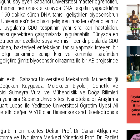
duğunu söyleyen Sabancı Üniversitesi master öğrencileri,
hemen her örnekte kolayca DNA tespitini yapabildiğini
 160 dakika süren DNA tanısı, geliştirilen biyosensörün
 Üniversitesi’nde cihazı geliştiren master öğrencilerimiz
 “Bu uygulama GDO tespitinin yanı sıra kan hastalıkları,
anısı gerektiren çalışmalarda uygulanabilir. Dünyada en
Bu sensör özellikle soya ve mısır içerikli gıdalarda GDO
ciden, bakteriyel enfeksiyon tanısı yapmak isteyen bir
ilgi birikimine sahip kişi ve kurumlar tarafından
liştirdiğimiz biyosensör cihazımız ile bir AB projesinde
n ekibi: Sabancı Üniversitesi Mekatronik Mühendisliği
Doğukan Kaygusuz, Moleküler Biyoloji, Genetik ve
cisi Sümeyra Vural ve Mühendislik ve Doğa Bilimleri
n yanı sıra Sabancı Üniversitesi Nanoteknoloji Araştırma
art Lucas ile Yeditepe Üniversitesi Öğretim Üyesi Ali
le etki değeri 9.518 olan Biosensors and Bioelectronics
a Bilimleri Fakültesi Dekanı Prof. Dr. Canan Atılgan ve
ştırma ve Uygulama Merkezi Yöneticisi Prof. Dr. Fazilet