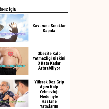
INIZ İÇİN
Kavurucu Sıcaklar
Kapıda
Obezite Kalp
Yetmezliği Riskini
3 Kata Kadar
Artırabiliyor
Yüksek Doz Grip
Aşısı Kalp
Yetmezliği
Nedeniyle
Hastane
Yatışlarını