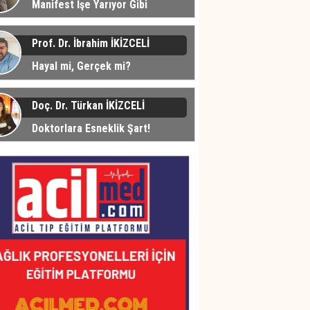
Manifest İşe Yarıyor Gibi
üyor... Peki Neden?
Prof. Dr. İbrahim İKİZCELİ
Hayal mi, Gerçek mi?
Doç. Dr. Türkan İKİZCELİ
Doktorlara Esneklik Şart!