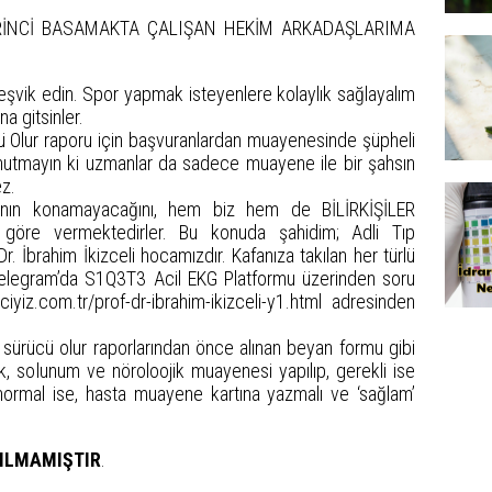
ra BİRİNCİ BASAMAKTA ÇALIŞAN HEKİM ARKADAŞLARIMA
teşvik edin. Spor yapmak isteyenlere kolaylık sağlayalım
a gitsinler.
 Olur raporu için başvuranlardan muayenesinde şüpheli
Unutmayın ki uzmanlar da sadece muayene ile bir şahsın
z.
nının konamayacağını, hem biz hem de BİLİRKİŞİLER
a göre vermektedirler. Bu konuda şahidim; Adli Tıp
Dr. İbrahim İkizceli hocamızdır. Kafanıza takılan her türlü
 (Telegram’da S1Q3T3 Acil EKG Platformu üzerinden soru
ciyiz.com.tr/prof-dr-ibrahim-ikizceli-y1.html
adresinden
, sürücü olur raporlarından önce alınan beyan formu gibi
k, solunum ve nöroloojik muayenesi yapılıp, gerekli ise
 normal ise, hasta muayene kartına yazmalı ve ‘sağlam’
ILMAMIŞTIR
.