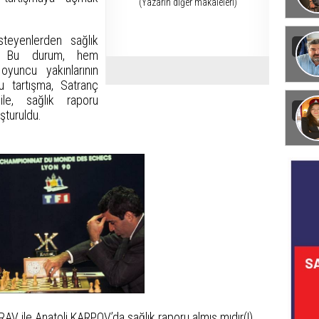
(Yazarın diğer makaleleri)
Görün
teyenlerden sağlık
i. Bu durum, hem
yuncu yakınlarının
u tartışma, Satranç
le, sağlık raporu
şturuldu.
RAV ile Anatoli KARPOV’da sağlık raporu almış mıdır(!)