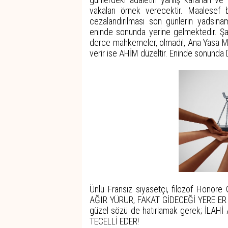
vakaları örnek verecektir. Maalesef
cezalandırılması son günlerin yadsına
eninde sonunda yerine gelmektedir. Şay
derce mahkemeler, olmadı!, Ana Yasa M
verir ise AHİM düzeltir. Eninde sonu
Ünlü Fransız siyasetçi, filozof Hono
AĞIR YÜRÜR, FAKAT GİDECEĞİ YERE ER G
güzel sözü de hatırlamak gerek; İL
TECELLİ EDER!