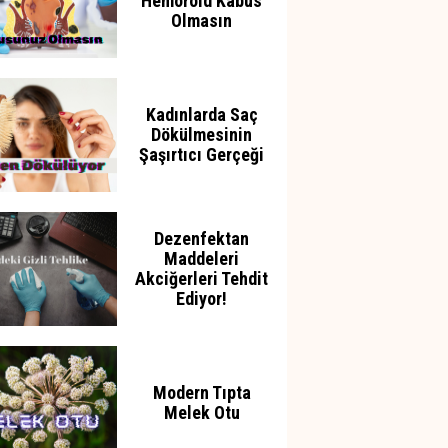
Hemoroid Kabus
Olmasın
Kadınlarda Saç
Dökülmesinin
Şaşırtıcı Gerçeği
Dezenfektan
Maddeleri
Akciğerleri Tehdit
Ediyor!
Modern Tıpta
Melek Otu