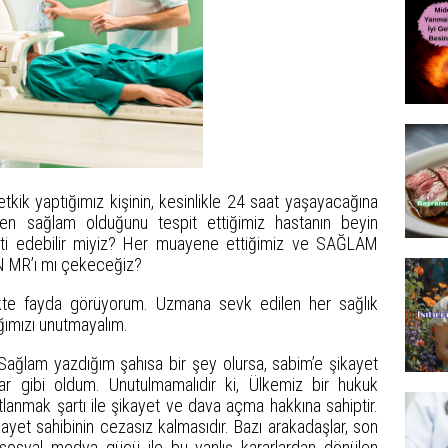
tkik yaptığımız kişinin, kesinlikle 24 saat yaşayacağına
den sağlam olduğunu tespit ettiğimiz hastanın beyin
anti edebilir miyiz? Her muayene ettiğimiz ve SAĞLAM
N MR’ı mı çekeceğiz?
ekte fayda görüyorum. Uzmana sevk edilen her sağlık
ığımızı unutmayalım.
‘Sağlam yazdığım şahısa bir şey olursa, sabim’e şikayet
ar gibi oldum. Unutulmamalıdır ki, Ülkemiz bir hukuk
tlanmak şartı ile şikayet ve dava açma hakkına sahiptir.
yet sahibinin cezasız kalmasıdır. Bazı arakadaşlar, son
e sosyal medya gücü ile bu yanlış kararlardan dönülen