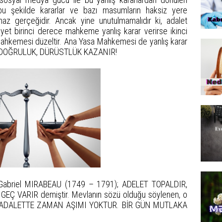
 bu şekilde kararlar ve bazı masumların haksiz yere
maz gerçeğidir. Ancak yine unutulmamalıdır ki, adalet
et birinci derece mahkeme yanlış karar verirse ikinci
ahkemesi düzeltir. Ana Yasa Mahkemesi de yanlış karar
nda DOĞRULUK, DÜRÜSTLÜK KAZANIR!
re Gabriel MIRABEAU (1749 – 1791); ADELET TOPALDIR,
EÇ VARIR demiştir. Mevlanın sözü olduğu söylenen, o
AHİ ADALETTE ZAMAN AŞIMI YOKTUR. BİR GÜN MUTLAKA