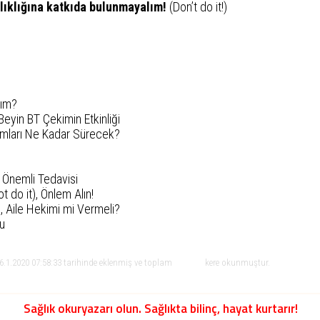
alıklığına katkıda bulunmayalım!
(Don’t do it!)
lım?
Beyin BT Çekimin Etkinliği
mları Ne Kadar Sürecek?
 Önemli Tedavisi
 do it), Önlem Alın!
 Aile Hekimi mi Vermeli?
ru
.1.2020 07:58:33 tarihinde eklenmiş ve toplam
kere okunmuştur.
Sağlık okuryazarı olun. Sağlıkta bilinç, hayat kurtarır!