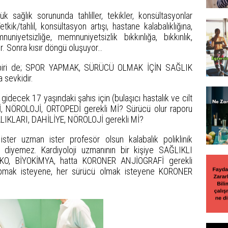
k sağlık sorununda tahliller, tekikler, konsültasyonlar
kik/tahlil, konsültasyon artışı, hastane kalabalıklığına,
mnuniyetsizliğe, memnuniyetsizlik bıkkınlığa, bıkkınlık,
or. Sonra kısır döngü oluşuyor…
dan biri de; SPOR YAPMAK, SÜRÜCÜ OLMAK İÇİN SAĞLIK
 sevkidir.
decek 17 yaşındaki şahıs için (bulaşıcı hastalık ve cilt
Jİ, NÖROLOJİ, ORTOPEDİ gerekli Mİ? Sürücü olur raporu
ALIKLARI, DAHİLİYE, NÖROLOJİ gerekli Mİ?
ster uzman ister profesör olsun kalabalık poliklinik
ı diyemez. Kardiyoloji uzmanının bir kişiye SAĞLIKLI
 EKO, BİYOKİMYA, hatta KORONER ANJİOGRAFİ gerekli
yapmak isteyene, her sürücü olmak isteyene KORONER