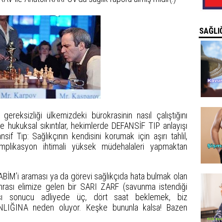
SAĞLIĞ
ereksizliği ülkemizdeki bürokrasinin nasıl çalıştığını
e hukuksal sıkıntılar, hekimlerde DEFANSİF TIP anlayışı
sif Tıp: Sağlıkçının kendisini korumak için aşırı tahlil,
mplikasyon ihtimali yüksek müdehalaleri yapmaktan
SABİM’i araması ya da görevi sağlıkçıda hata bulmak olan
rası elimize gelen bir SARI ZARF (savunma istendiği
sı sonucu adliyede üç, dört saat beklemek, biz
NLIĞINA neden oluyor. Keşke bununla kalsa! Bazen