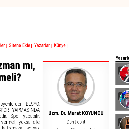
|
|
|
|
ler
Sitene Ekle
Yazarlar
Künye
Yazarl
zman mı,
meli?
Baka
syenlerden, BESYO,
n ‘SPOR YAPMASINDA
Uzm. Dr. Murat KOYUNCU
r. Spor yapabilir,
 vermeli, yoksa aile
Don't do it
 tartışmaya açmak