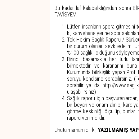
Bu kadar laf kalabalıklığından son
TAVİSYEM;
Lütfen insanların spora gitmesini 
ki, kahvehane yerine spor salonların
Tek Hekim Sağlık Raporu / Sürücü
bir durum olanları sevk edelim. 
%100 sağlıklı olduğunu söyleyeme
Birinci basamakta her türlü ta
bilmektedir ve kararlarını bun
Kurumunda bilirkişilik yapan Prof. 
soruyu kendisine sorabilirsiniz.
sorabilir ya da
http://www.saglik
ulaşabilirsiniz)
Sağlık raporu için başvuranlardan
bir beyan ve onam alınıp, kardiya
görme keskinliği ölçülüp, bunlar
raporu verilmelidir.
Unutulmamamıdır ki;
YAZILMAMIŞ YAP