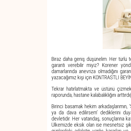
Biraz daha geniş düşünelim. Her türlü te
garanti verebilir miyiz? Korener yön
damarlarında anevriza olmadığını gar
yazacağımız kişi için KONTRASTLI BEYİ
Tekrar hatırlatmakta ve üstünü çizm
raporunda, hastane kalabalıklığını arttırd
Birinci basamak hekim arkadaşlarımın, 
ya da dava edilirsem’ dediklerini duy
devletidir. Her vatandaş, sonuçlarına ka
Ülkemizde eksik olan ise mesnetsiz şika
günlerdeki adaletin yanlış kararları v