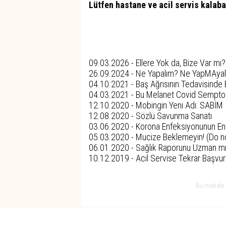
Lütfen hastane ve acil servis kalab
Son Yazıları
09.03.2026 -
Ellere Yok da, Bize Var mı?
26.09.2024 -
Ne Yapalım? Ne YapMAya
04.10.2021 -
Baş Ağrısının Tedavisinde 
04.03.2021 -
Bu Melanet Covid Sempto
12.10.2020 -
Mobingin Yeni Adı: SABİM
12.08.2020 -
Sözlü Savunma Sanatı
03.06.2020 -
Korona Enfeksiyonunun En
05.03.2020 -
Mucize Beklemeyin! (Do not
06.01.2020 -
Sağlık Raporunu Uzman mı,
10.12.2019 -
Acil Servise Tekrar Başvu
Bu makale 6