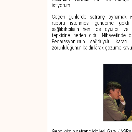
istiyorum…
Geçen günlerde satranç oynamak is
raporu istenmesi gündeme geld
sağlıklıkçıların hem de oyuncu ve o
tepkisine neden oldu. Nihayetinde b
Fedarasyonunun sağduyulu kararı i
zorunluluğunun kaldırılarak çözüme kavu
Gençliğimin satranç idolleri, Gary KASPA