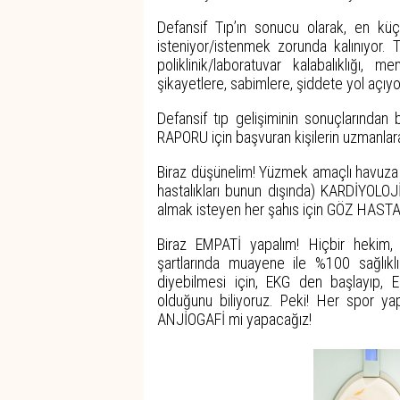
Defansif Tıp’ın sonucu olarak, en küçü
isteniyor/istenmek zorunda kalınıyor. Tet
poliklinik/laboratuvar kalabalıklığı, me
şikayetlere, sabimlere, şiddete yol açıy
Defansif tıp gelişiminin sonuçların
RAPORU için başvuran kişilerin uzmanlara
Biraz düşünelim! Yüzmek amaçlı havuza gi
hastalıkları bunun dışında) KARDİYOLO
almak isteyen her şahıs için GÖZ HAST
Biraz EMPATİ yapalım! Hiçbir hekim, i
şartlarında muayene ile %100 sağlıkl
diyebilmesi için, EKG den başlayıp,
olduğunu biliyoruz. Peki! Her spor 
ANJİOGAFİ mi yapacağız!