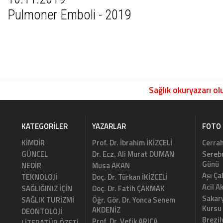
Pulmoner Emboli - 2019
Sağlık okuryazarı olu
KATEGORILER
YAZARLAR
FOTO 
KİMDİR
Prof. Dr. İbrahim İKİZCELİ
Cerrah
GÜNCEL
Dr. Ecz. Ali Murat DUMAN
Serebr
Günü
NEDİR
Musa AKAN
Aşı Ça
TEKNOLOJİ
Doç. Dr. Türkan İKİZCELİ
Acil A
SAĞLIĞINIZ İÇİN
Doç. Dr. Fatih ÇAKMAK
Sakary
SAĞLIK TURİZMİ
Öğr. Gör. Dr. Yonca Senem
Kursu
AKDENİZ
DEONTOLOJİ
Brezil
Prof. Dr. Vefik ARICA
LİTERATÜR ÖZETİ