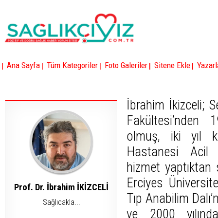
|
|
|
|
|
Ana Sayfa
Tüm Kategoriler
Foto Galeriler
Sitene Ekle
Yazarl
İbrahim İkizceli; S
Fakültesi’nden 
olmuş, iki yıl 
Hastanesi Acil 
hizmet yaptıktan 
Erciyes Üniversite
Prof. Dr. İbrahim İKİZCELİ
Tıp Anabilim Dalı’
Sağlıcakla...
ve 2000 yılınd