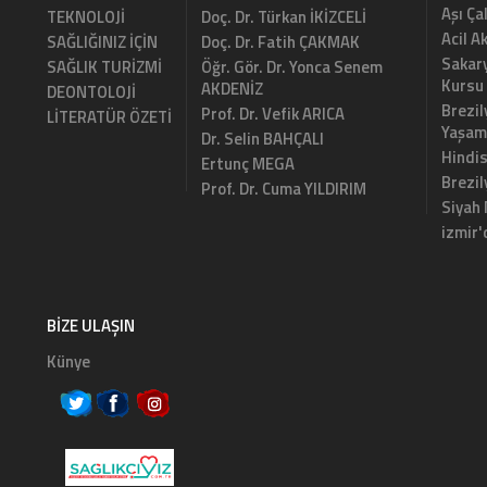
Aşı Ça
TEKNOLOJİ
Doç. Dr. Türkan İKİZCELİ
Acil A
SAĞLIĞINIZ İÇİN
Doç. Dr. Fatih ÇAKMAK
Sakary
SAĞLIK TURİZMİ
Öğr. Gör. Dr. Yonca Senem
Kursu
AKDENİZ
DEONTOLOJİ
Brezil
Prof. Dr. Vefik ARICA
LİTERATÜR ÖZETİ
Yaşam
Dr. Selin BAHÇALI
Hindi
Ertunç MEGA
Brezi
Prof. Dr. Cuma YILDIRIM
Siyah
izmir'
BIZE ULAŞIN
Künye