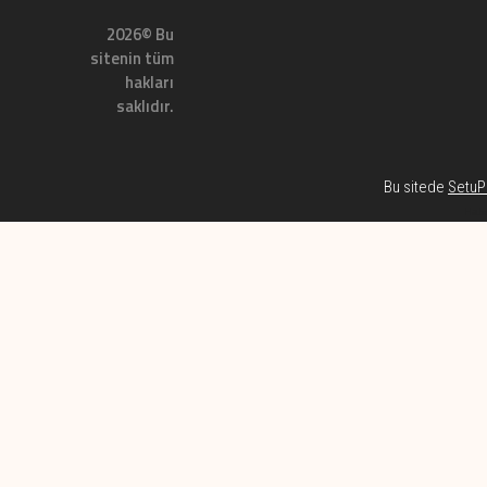
2026© Bu
sitenin tüm
hakları
saklıdır.
Bu sitede
SetuP 
Habe