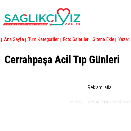
|
|
|
|
|
Ana Sayfa
Tüm Kategoriler
Foto Galeriler
Sitene Ekle
Yazarl
Cerrahpaşa Acil Tıp Günleri
Reklamı atla
Bu Resim 17.11.2025 16:16:08 tarihinde ekle