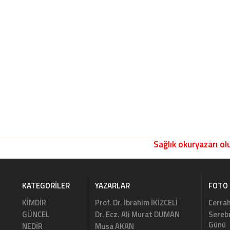
Sağlık okuryazarı olu
KATEGORILER
YAZARLAR
FOTO 
KİMDİR
Prof. Dr. İbrahim İKİZCELİ
Cerrah
GÜNCEL
Dr. Ecz. Ali Murat DUMAN
Serebr
Günü
NEDİR
Musa AKAN