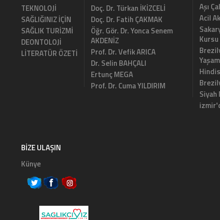
Aşı Ça
TEKNOLOJİ
Doç. Dr. Türkan İKİZCELİ
Acil A
SAĞLIĞINIZ İÇİN
Doç. Dr. Fatih ÇAKMAK
Sakary
SAĞLIK TURİZMİ
Öğr. Gör. Dr. Yonca Senem
Kursu
AKDENİZ
DEONTOLOJİ
Brezil
Prof. Dr. Vefik ARICA
LİTERATÜR ÖZETİ
Yaşam
Dr. Selin BAHÇALI
Hindi
Ertunç MEGA
Brezi
Prof. Dr. Cuma YILDIRIM
Siyah
izmir'
BIZE ULAŞIN
Künye