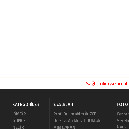
Sağlık okuryazarı olu
KATEGORILER
YAZARLAR
FOTO 
KİMDİR
Prof. Dr. İbrahim İKİZCELİ
Cerrah
GÜNCEL
Dr. Ecz. Ali Murat DUMAN
Serebr
Günü
NEDİR
Musa AKAN