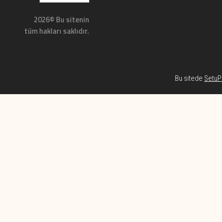
2026© Bu sitenin
tüm hakları saklıdır.
Bu sitede
SetuP 
Habe