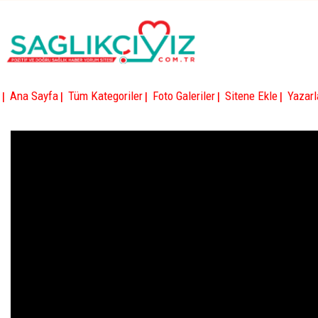
|
|
|
|
|
Ana Sayfa
Tüm Kategoriler
Foto Galeriler
Sitene Ekle
Yazarl