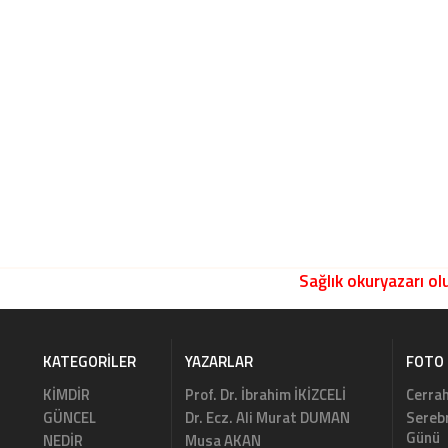
Sağlık okuryazarı olu
KATEGORILER
YAZARLAR
FOTO 
KİMDİR
Prof. Dr. İbrahim İKİZCELİ
Cerrah
GÜNCEL
Dr. Ecz. Ali Murat DUMAN
Serebr
Günü
NEDİR
Musa AKAN