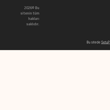
2026© Bu
sitenin tüm
hakları
saklıdır.
Bu sitede
SetuP 
Habe