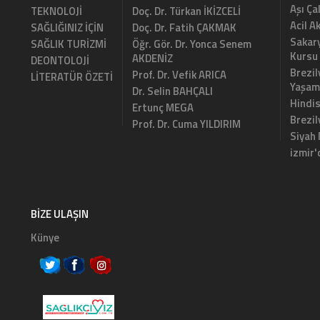
Aşı Ça
TEKNOLOJİ
Doç. Dr. Türkan İKİZCELİ
Acil A
SAĞLIĞINIZ İÇİN
Doç. Dr. Fatih ÇAKMAK
Sakary
SAĞLIK TURİZMİ
Öğr. Gör. Dr. Yonca Senem
Kursu
AKDENİZ
DEONTOLOJİ
Brezil
Prof. Dr. Vefik ARICA
LİTERATÜR ÖZETİ
Yaşam
Dr. Selin BAHÇALI
Hindi
Ertunç MEGA
Brezi
Prof. Dr. Cuma YILDIRIM
Siyah
izmir'
BIZE ULAŞIN
Künye