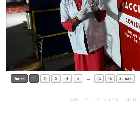
…
Önceki
1
2
3
4
5
15
16
Sonraki
Bu Resim 24.5.2021 15:21:21 tarihinde ekle