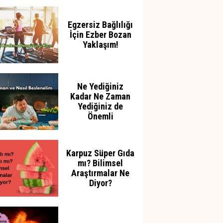
Azaltabilir
Egzersiz Bağlılığı
İçin Ezber Bozan
Yaklaşım!
Ne Yediğiniz
Kadar Ne Zaman
Yediğiniz de
Önemli
Karpuz Süper Gıda
mı? Bilimsel
Araştırmalar Ne
Diyor?