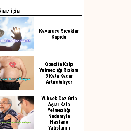
INIZ İÇİN
Kavurucu Sıcaklar
Kapıda
Obezite Kalp
Yetmezliği Riskini
3 Kata Kadar
Artırabiliyor
Yüksek Doz Grip
Aşısı Kalp
Yetmezliği
Nedeniyle
Hastane
Yatışlarını