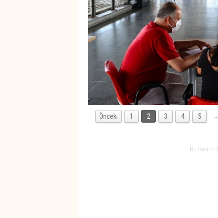
Önceki
1
2
3
4
5
Bu Resim 3