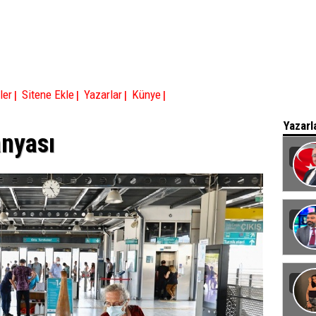
|
|
|
|
ler
Sitene Ekle
Yazarlar
Künye
Yazarl
anyası
Baka