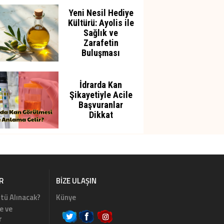
Yeni Nesil Hediye
Kültürü: Ayolis ile
Sağlık ve
Zarafetin
Buluşması
İdrarda Kan
Şikayetiyle Acile
Başvuranlar
Dikkat
R
BIZE ULAŞIN
tü Alınacak?
Künye
e ve
r