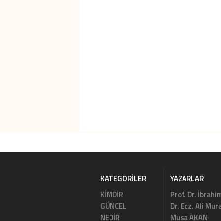
KATEGORILER
YAZARLAR
KİMDİR
Prof. Dr. İbrahi
GÜNCEL
Dr. Ecz. Ali Mu
NEDİR
Musa AKAN