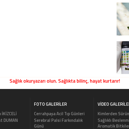
Sağlık okuryazarı olun. Sağlıkta bilinç, hayat kurtarır!
FOTO GALERILER
VIDEO GALERILE
m İKİZCELİ
Cerrahpaşa Acil Tıp Günleri
Kimlerden Sürün
rat DUMAN
Serebral Palsi Farkındalık
Sağlıklı Beslenm
Günü
Aromatik Bitkile