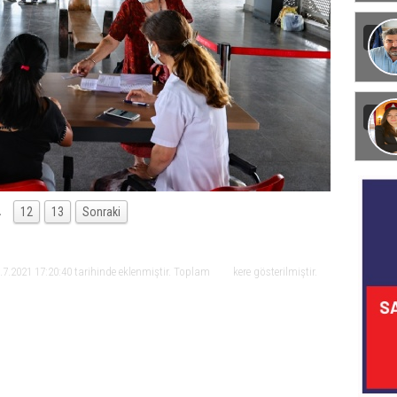
Görün
…
12
13
Sonraki
.7.2021 17:20:40 tarihinde eklenmiştir. Toplam
kere gösterilmiştir.