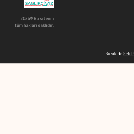
2026© Bu sitenin
tüm hakları saklıdır.
Bu sitede
SetuP 
Habe