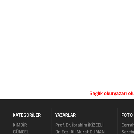
Sağlık okuryazarı olu
KATEGORILER
YAZARLAR
FOTO 
KİMDİR
Prof. Dr. İbrahim İKİZCELİ
Cerrah
GÜNCEL
Dr. Ecz. Ali Murat DUMAN
Serebr