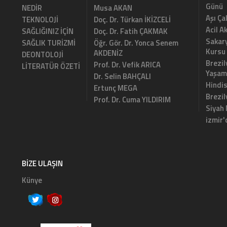
Günü
NEDİR
Musa AKAN
Aşı Ça
TEKNOLOJİ
Doç. Dr. Türkan İKİZCELİ
Acil A
SAĞLIĞINIZ İÇİN
Doç. Dr. Fatih ÇAKMAK
Sakary
SAĞLIK TURİZMİ
Öğr. Gör. Dr. Yonca Senem
Kursu
AKDENİZ
DEONTOLOJİ
Brezil
Prof. Dr. Vefik ARICA
LİTERATÜR ÖZETİ
Yaşam
Dr. Selin BAHÇALI
Hindi
Ertunç MEGA
Brezi
Prof. Dr. Cuma YILDIRIM
Siyah
izmir'
BIZE ULAŞIN
Künye