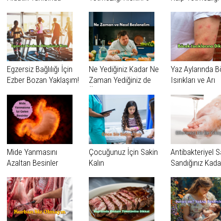
Zorluk: Erciyes
Kata Kadar
Nedeniyle Hast
Üniversitesi’nden
Artırabiliyor
Yatışlarını Azalta
Dikkat Çeken
Araştırma
Egzersiz Bağlılığı İçin
Ne Yediğiniz Kadar Ne
Yaz Aylarında 
Ezber Bozan Yaklaşım!
Zaman Yediğiniz de
Isırıkları ve Arı
Önemli
Sokmalarına Di
Mide Yanmasını
Çocuğunuz İçin Sakin
Antibakteriyel 
Azaltan Besinler
Kalın
Sandığınız Kada
Masum Değil!