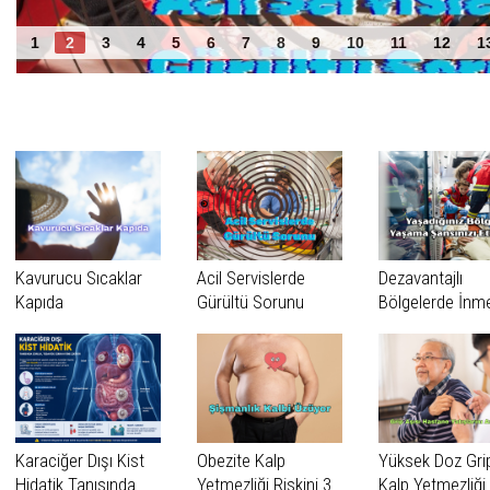
1
2
3
4
5
6
7
8
9
10
11
12
1
Benzer Haberler
Kavurucu Sıcaklar
Acil Servislerde
Dezavantajlı
Kapıda
Gürültü Sorunu
Bölgelerde İnm
Vakaları Daha 
Tanınıyor
Karaciğer Dışı Kist
Obezite Kalp
Yüksek Doz Grip
Hidatik Tanısında
Yetmezliği Riskini 3
Kalp Yetmezliği