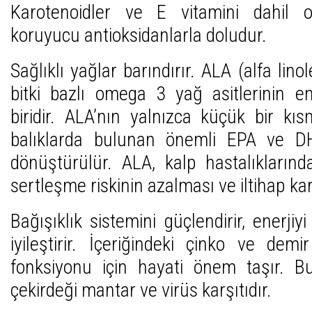
Karotenoidler ve E vitamini dahil
koruyucu antioksidanlarla doludur.
Sağlıklı yağlar barındırır. ALA (alfa linol
bitki bazlı omega 3 yağ asitlerinin e
biridir. ALA’nın yalnızca küçük bir kı
balıklarda bulunan önemli EPA ve 
dönüştürülür. ALA, kalp hastalıkları
sertleşme riskinin azalması ve iltihap kar
Bağışıklık sistemini güçlendirir, enerjiyi
iyileştirir. İçeriğindeki çinko ve demi
fonksiyonu için hayati önem taşır. B
çekirdeği mantar ve virüs karşıtıdır.