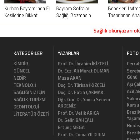
Kurban Bayramı’nda El
Bayram Sofraları
Bebekleri Isıtma
Kesilerine Dikkat
Sağlığı Bozmasın
Tasarlanan Ana
Sağlık okuryazarı olu
KATEGORILER
YAZARLAR
FOTO 
KİMDİR
Prof. Dr. İbrahim İKİZCELİ
Cerrah
GÜNCEL
Dr. Ecz. Ali Murat DUMAN
Serebr
Günü
NEDİR
Musa AKAN
Aşı Ça
TEKNOLOJİ
Doç. Dr. Türkan İKİZCELİ
Acil A
SAĞLIĞINIZ İÇİN
Doç. Dr. Fatih ÇAKMAK
Sakary
SAĞLIK TURİZMİ
Öğr. Gör. Dr. Yonca Senem
Kursu
AKDENİZ
DEONTOLOJİ
Brezil
Prof. Dr. Vefik ARICA
LİTERATÜR ÖZETİ
Yaşam
Dr. Selin BAHÇALI
Hindi
Ertunç MEGA
Brezi
Prof. Dr. Cuma YILDIRIM
Siyah