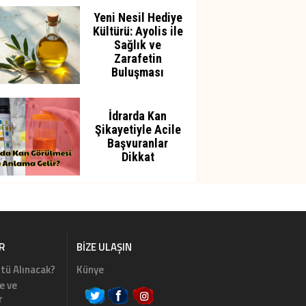
Yeni Nesil Hediye
Kültürü: Ayolis ile
Sağlık ve
Zarafetin
Buluşması
İdrarda Kan
Şikayetiyle Acile
Başvuranlar
Dikkat
R
BIZE ULAŞIN
tü Alınacak?
Künye
e ve
r