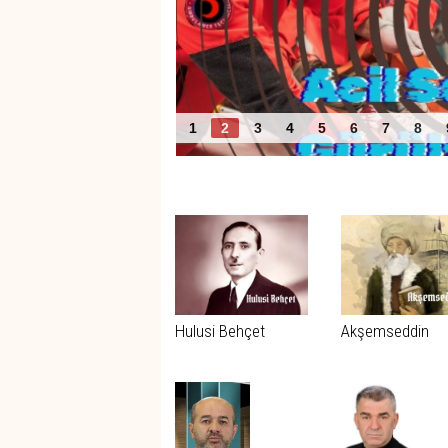
Acil Servislerde Gürültü
1
2
3
4
5
6
7
8
Benzer Haberler
Hulusi Behçet
Akşemseddin