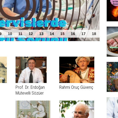
 Sorunu
9
10
11
12
13
14
15
16
17
18
Prof. Dr. Erdoğan
Rahmi Oruç Güvenç
Mütevelli Sözüer