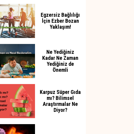
Azaltabilir
Egzersiz Bağlılığı
İçin Ezber Bozan
Yaklaşım!
Ne Yediğiniz
Kadar Ne Zaman
Yediğiniz de
Önemli
Karpuz Süper Gıda
mı? Bilimsel
Araştırmalar Ne
Diyor?