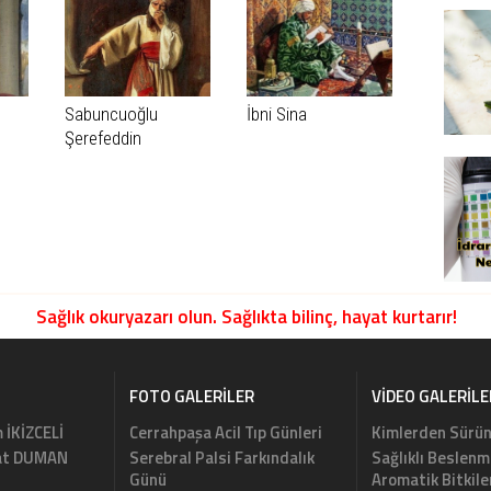
Sabuncuoğlu
İbni Sina
Şerefeddin
Sağlık okuryazarı olun. Sağlıkta bilinç, hayat kurtarır!
FOTO GALERILER
VIDEO GALERILE
m İKİZCELİ
Cerrahpaşa Acil Tıp Günleri
Kimlerden Sürün
rat DUMAN
Serebral Palsi Farkındalık
Sağlıklı Beslenm
Günü
Aromatik Bitkile