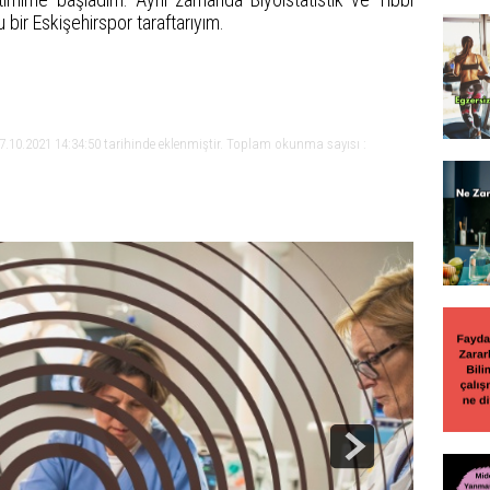
bir Eskişehirspor taraftarıyım.
7.10.2021 14:34:50 tarihinde eklenmiştir. Toplam okunma sayısı :