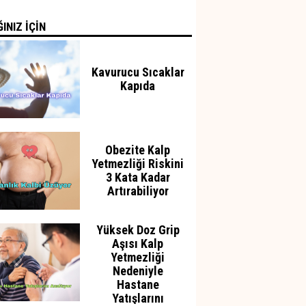
INIZ İÇİN
Kavurucu Sıcaklar
Kapıda
Obezite Kalp
Yetmezliği Riskini
3 Kata Kadar
Artırabiliyor
Yüksek Doz Grip
Aşısı Kalp
Yetmezliği
Nedeniyle
Hastane
Yatışlarını