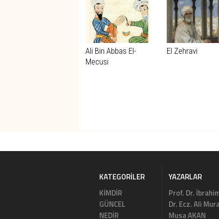
Ali Bin Abbas El-
El Zehravi
Mecusi
KATEGORILER
YAZARLAR
KİMDİR
Prof. Dr. İbrahi
GÜNCEL
Dr. Ecz. Ali Mu
NEDİR
Musa AKAN