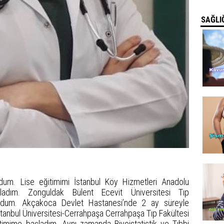
SAĞLIĞ
dum. Lise eğitimimi İstanbul Köy Hizmetleri Anadolu
adım. Zonguldak Bülent Ecevit Üniversitesi Tıp
oldum. Akçakoca Devlet Hastanesi’nde 2 ay süreyle
stanbul Üniversitesi-Cerrahpaşa Cerrahpaşa Tıp Fakültesi
itimime başladım. Aynı zamanda Biyoistatistik ve Tıbbi