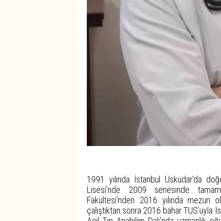
1991 yılında İstanbul Üsküdar’da doğ
Lisesi’nde 2009 senesinde tamaml
Fakültesi’nden 2016 yılında mezun 
çalıştıktan sonra 2016 bahar TUS’uyla İ
Acil Tıp Anabilim Dalı’nda uzmanlık eğ