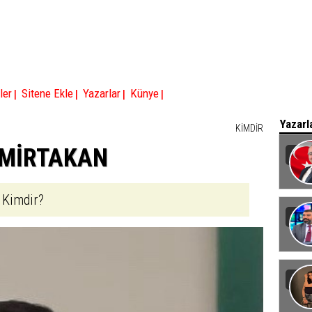
|
|
|
|
ler
Sitene Ekle
Yazarlar
Künye
Yazarl
KİMDİR
DEMİRTAKAN
Baka
 Kimdir?