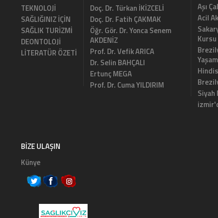
Aşı Ça
TEKNOLOJİ
Doç. Dr. Türkan İKİZCELİ
Acil A
SAĞLIĞINIZ İÇİN
Doç. Dr. Fatih ÇAKMAK
Sakary
SAĞLIK TURİZMİ
Öğr. Gör. Dr. Yonca Senem
Kursu
AKDENİZ
DEONTOLOJİ
Brezil
Prof. Dr. Vefik ARICA
LİTERATÜR ÖZETİ
Yaşam
Dr. Selin BAHÇALI
Hindi
Ertunç MEGA
Brezi
Prof. Dr. Cuma YILDIRIM
Siyah
izmir'
BIZE ULAŞIN
Künye