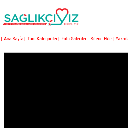
|
|
|
|
|
Ana Sayfa
Tüm Kategoriler
Foto Galeriler
Sitene Ekle
Yazarl