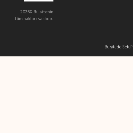
2026© Bu sitenin
tüm hakları saklıdır.
Bu sitede
SetuP 
Habe