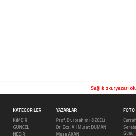
Sağlık okuryazarı olu
KATEGORILER
YAZARLAR
FOTO 
KİMDİR
Prof. Dr. İbrahim İKİZCELİ
Cerrah
GÜNCEL
Dr. Ecz. Ali Murat DUMAN
Serebr
Günü
NEDİR
Musa AKAN