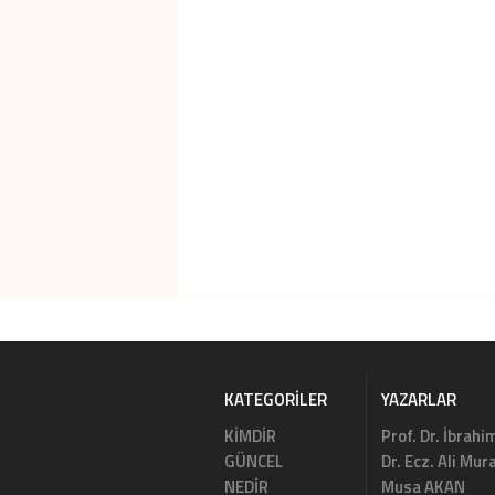
KATEGORILER
YAZARLAR
KİMDİR
Prof. Dr. İbrahi
GÜNCEL
Dr. Ecz. Ali Mu
NEDİR
Musa AKAN