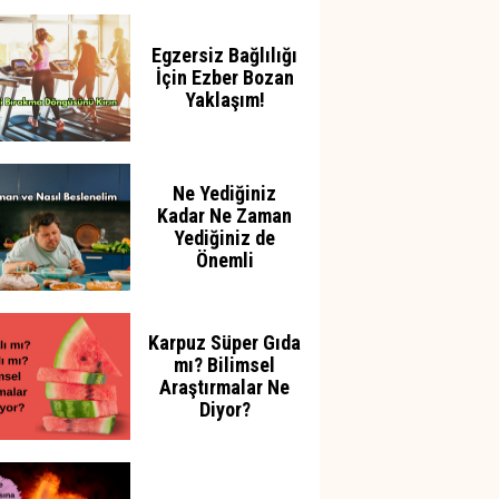
Azaltabilir
Egzersiz Bağlılığı
İçin Ezber Bozan
Yaklaşım!
Ne Yediğiniz
Kadar Ne Zaman
Yediğiniz de
Önemli
Karpuz Süper Gıda
mı? Bilimsel
Araştırmalar Ne
Diyor?