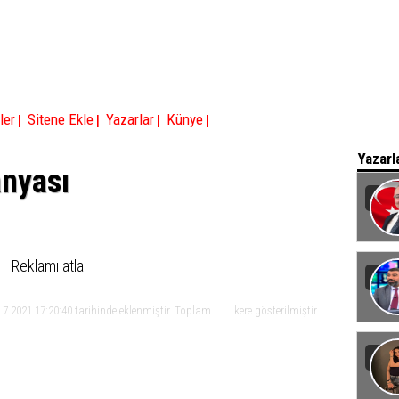
|
|
|
|
ler
Sitene Ekle
Yazarlar
Künye
Yazarl
anyası
Baka
Reklamı atla
.7.2021 17:20:40 tarihinde eklenmiştir. Toplam
kere gösterilmiştir.