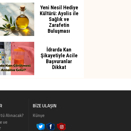
Yeni Nesil Hediye
Kültürü: Ayolis ile
Sağlık ve
Zarafetin
Buluşması
İdrarda Kan
Şikayetiyle Acile
Başvuranlar
Dikkat
R
BIZE ULAŞIN
tü Alınacak?
Künye
e ve
r