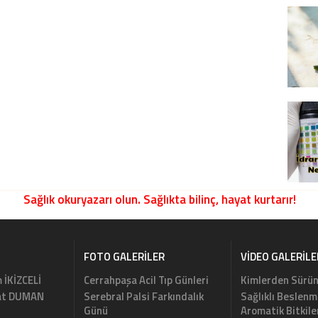
Sağlık okuryazarı olun. Sağlıkta bilinç, hayat kurtarır!
FOTO GALERILER
VIDEO GALERILE
m İKİZCELİ
Cerrahpaşa Acil Tıp Günleri
Kimlerden Sürün
rat DUMAN
Serebral Palsi Farkındalık
Sağlıklı Beslenm
Günü
Aromatik Bitkile