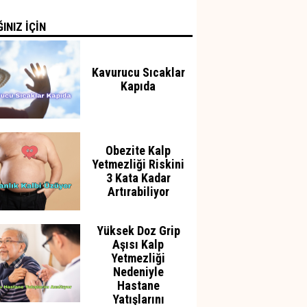
INIZ İÇİN
Kavurucu Sıcaklar
Kapıda
Obezite Kalp
Yetmezliği Riskini
3 Kata Kadar
Artırabiliyor
Yüksek Doz Grip
Aşısı Kalp
Yetmezliği
Nedeniyle
Hastane
Yatışlarını