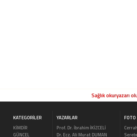
Sağlık okuryazarı olu
KATEGORILER
YAZARLAR
FOTO 
KİMDİR
Prof. Dr. İbrahim İKİZCELİ
Cerrah
GÜNCEL
Dr. Ecz. Ali Murat DUMAN
Serebr