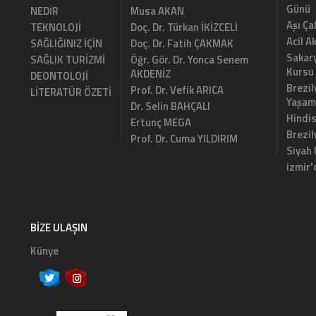
Günü
NEDİR
Musa AKAN
Aşı Ça
TEKNOLOJİ
Doç. Dr. Türkan İKİZCELİ
Acil A
SAĞLIĞINIZ İÇİN
Doç. Dr. Fatih ÇAKMAK
Sakary
SAĞLIK TURİZMİ
Öğr. Gör. Dr. Yonca Senem
Kursu
AKDENİZ
DEONTOLOJİ
Brezil
Prof. Dr. Vefik ARICA
LİTERATÜR ÖZETİ
Yaşam
Dr. Selin BAHÇALI
Hindi
Ertunç MEGA
Brezi
Prof. Dr. Cuma YILDIRIM
Siyah
izmir'
BIZE ULAŞIN
Künye