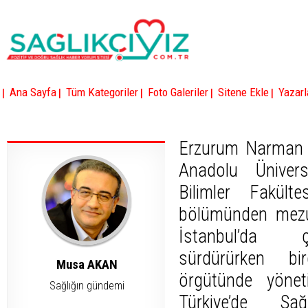
|
|
|
|
|
Ana Sayfa
Tüm Kategoriler
Foto Galeriler
Sitene Ekle
Yazarl
Erzurum Narman 
Anadolu Üniversi
Bilimler Fakül
bölümünden mezu
İstanbul’da 
sürdürürken bi
Musa AKAN
örgütünde yöneti
Sağlığın gündemi
Türkiye’de Sa