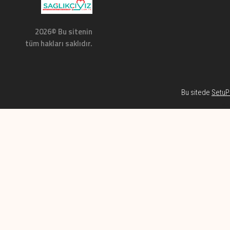
2026© Bu sitenin
tüm hakları saklıdır.
Bu sitede
SetuP 
Habe