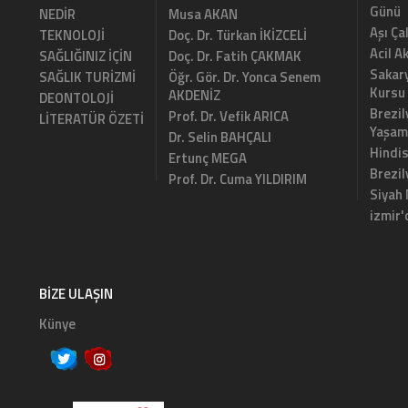
Günü
NEDİR
Musa AKAN
Aşı Ça
TEKNOLOJİ
Doç. Dr. Türkan İKİZCELİ
Acil A
SAĞLIĞINIZ İÇİN
Doç. Dr. Fatih ÇAKMAK
Sakary
SAĞLIK TURİZMİ
Öğr. Gör. Dr. Yonca Senem
Kursu
AKDENİZ
DEONTOLOJİ
Brezil
Prof. Dr. Vefik ARICA
LİTERATÜR ÖZETİ
Yaşam
Dr. Selin BAHÇALI
Hindi
Ertunç MEGA
Brezi
Prof. Dr. Cuma YILDIRIM
Siyah
izmir'
BIZE ULAŞIN
Künye