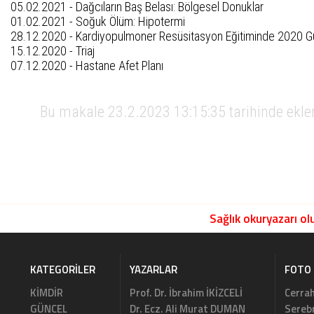
05.02.2021 -
Dağcıların Baş Belası: Bölgesel Donuklar
01.02.2021 -
Soğuk Ölüm: Hipotermi
28.12.2020 -
Kardiyopulmoner Resüsitasyon Eğitiminde 2020 G
15.12.2020 -
Triaj
07.12.2020 -
Hastane Afet Planı
Bu makale 23.2.2023 13:15:35 tarihinde ekl
Sağlık okuryazarı olu
KATEGORILER
YAZARLAR
FOTO 
KİMDİR
Prof. Dr. İbrahim İKİZCELİ
Cerrah
GÜNCEL
Dr. Ecz. Ali Murat DUMAN
Serebr