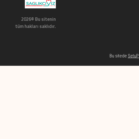
2026© Bu sitenin
tüm hakları saklıdır.
Bu sitede
SetuP 
Habe