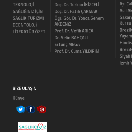
Aşı Ça
TEKNOLOJİ
Doç. Dr. Türkan İKİZCELİ
Acil A
SAĞLIĞINIZ İÇİN
Doç. Dr. Fatih ÇAKMAK
Sakary
SAĞLIK TURİZMİ
Öğr. Gör. Dr. Yonca Senem
Kursu
AKDENİZ
DEONTOLOJİ
Brezil
Prof. Dr. Vefik ARICA
LİTERATÜR ÖZETİ
Yaşam
Dr. Selin BAHÇALI
Hindi
Ertunç MEGA
Brezi
Prof. Dr. Cuma YILDIRIM
Siyah
izmir'
BIZE ULAŞIN
Künye