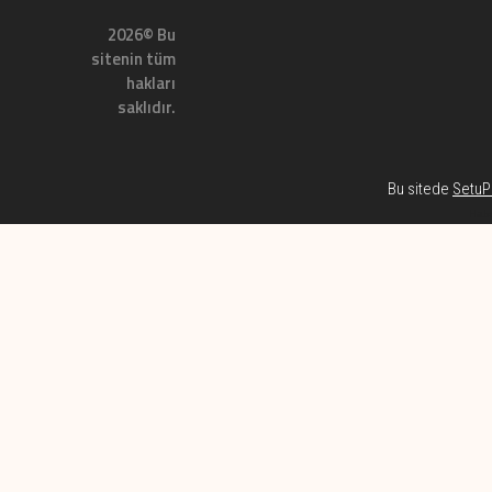
2026© Bu
sitenin tüm
hakları
saklıdır.
Bu sitede
SetuP 
Habe