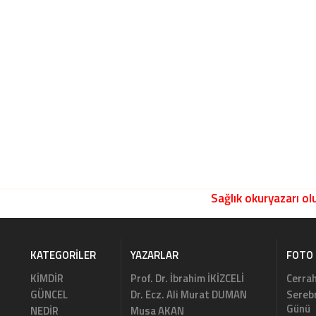
Sağlık okuryazarı olu
KATEGORILER
YAZARLAR
FOTO 
KİMDİR
Prof. Dr. İbrahim İKİZCELİ
Cerrah
GÜNCEL
Dr. Ecz. Ali Murat DUMAN
Serebr
Günü
NEDİR
Musa AKAN