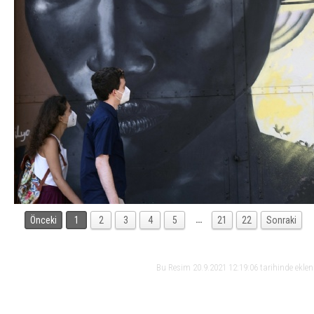
…
Önceki
1
2
3
4
5
21
22
Sonraki
Bu Resim 20.9.2021 12:19:06 tarihinde ekle