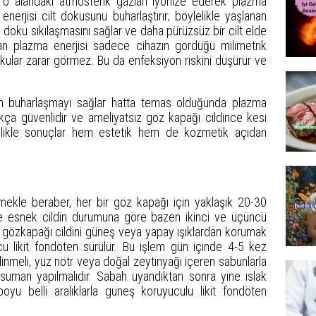
le o alandaki atmosferik gazları iyonize ederek plazma
enerjisi cilt dokusunu buharlaştırır; böylelikle yaşlanan
 doku sıkılaşmasını sağlar ve daha pürüzsüz bir cilt elde
an plazma enerjisi sadece cihazın gördüğü milimetrik
okular zarar görmez. Bu da enfeksiyon riskini düşürür ve
n buharlaşmayı sağlar hatta temas olduğunda plazma
ukça güvenlidir ve ameliyatsız göz kapağı cildince kesi
elikle sonuçlar hem estetik hem de kozmetik açıdan
ekle beraber, her bir göz kapağı için yaklaşık 20-30
 ve esnek cildin durumuna göre bazen ikinci ve üçüncü
n gözkapağı cildini güneş veya yapay ışıklardan korumak
 likit fondöten sürülür. Bu işlem gün içinde 4-5 kez
inmeli, yüz nötr veya doğal zeytinyağı içeren sabunlarla
suman yapılmalıdır. Sabah uyandıktan sonra yine ıslak
u belli aralıklarla güneş koruyuculu likit fondöten