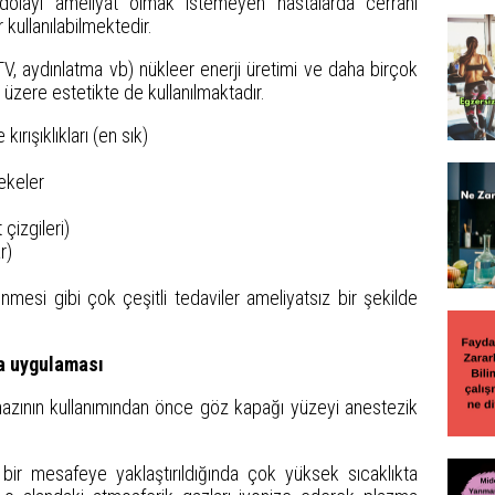
olayı ameliyat olmak istemeyen hastalarda cerrahi
 kullanılabilmektedir.
V, aydınlatma vb) nükleer enerji üretimi ve daha birçok
ği üzere estetikte de kullanılmaktadır.
ırışıklıkları (en sık)
lekeler
 çizgileri)
r)
linmesi gibi çok çeşitli tedaviler ameliyatsız bir şekilde
ma uygulaması
cihazının kullanımından önce göz kapağı yüzeyi anestezik
i bir mesafeye yaklaştırıldığında çok yüksek sıcaklıkta