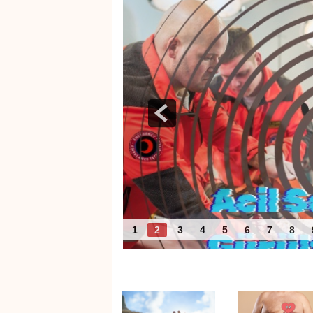
Acil Servislerde Gürültü
1
2
3
4
5
6
7
8
Benzer Haberler