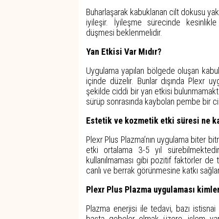
Buharlaşarak kabuklanan cilt dokusu yakl
iyileşir. İyileşme sürecinde kesinlik
düşmesi beklenmelidir.
Yan Etkisi Var Mıdır?
Uygulama yapılan bölgede oluşan kabukl
içinde düzelir. Bunlar dışında Plexr u
şekilde ciddi bir yan etkisi bulunmamakt
sürüp sonrasında kaybolan pembe bir cilt
Estetik ve kozmetik etki süresi ne 
Plexr Plus Plazma’nın uygulama biter bitm
etki ortalama 3-5 yıl sürebilmekted
kullanılmaması gibi pozitif faktörler de
canlı ve berrak görünmesine katkı sağlar
Plexr Plus Plazma uygulaması kimler
Plazma enerjisi ile tedavi, bazı istisn
başta gebeler olmak üzere, işlem yap