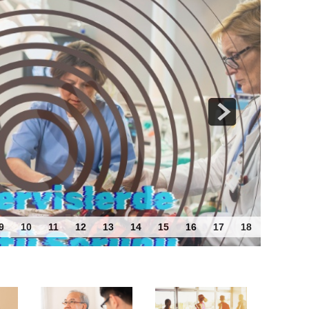
 Sorunu
9
10
11
12
13
14
15
16
17
18