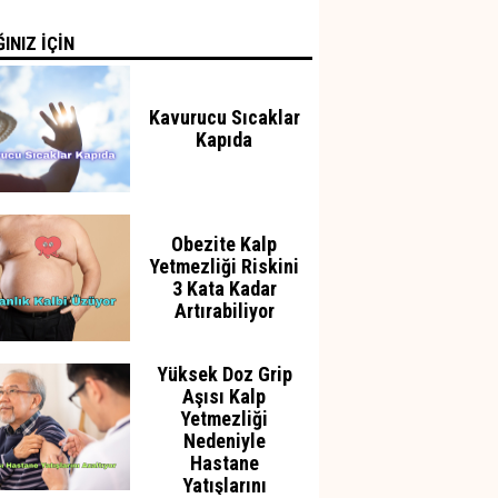
INIZ İÇİN
Kavurucu Sıcaklar
Kapıda
Obezite Kalp
Yetmezliği Riskini
3 Kata Kadar
Artırabiliyor
Yüksek Doz Grip
Aşısı Kalp
Yetmezliği
Nedeniyle
Hastane
Yatışlarını