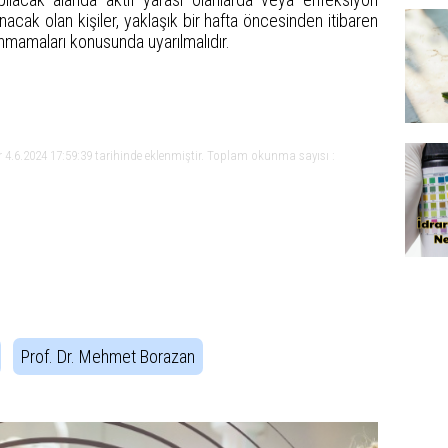
anacak olan kişiler, yaklaşık bir hafta öncesinden itibaren
llanmamaları konusunda uyarılmalıdır.
 4.6.2024 17:59:39 tarihinde eklenmiştir. Toplam okunma sayısı :
Prof. Dr. Mehmet Borazan