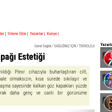
|
|
|
|
ler
Sitene Ekle
Yazarlar
Künye
Yazarl
Genel Sağlık
/
SAĞLIĞINIZ İÇİN
/
TEKNOLOJİ
pağı Estetiği
Baka
ıldığı Plexr cihazıyla buharlaştıran cilt,
ale olmaksızın, kısa sürede sıkılaşır ve
ılaşma sayesinde kalkan göz kapakları yüzde
tarak daha genç ve canlı bir görünüme