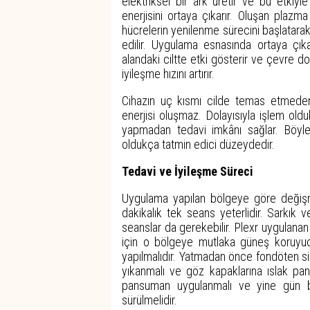
elektriksel bir ark üretir ve bu etkiy
enerjisini ortaya çıkarır. Oluşan plazma 
hücrelerin yenilenme sürecini başlatarak
edilir. Uygulama esnasında ortaya çık
alandaki ciltte etki gösterir ve çevre d
iyileşme hızını artırır.
Cihazın uç kısmı cilde temas etmede
enerjisi oluşmaz. Dolayısıyla işlem old
yapmadan tedavi imkânı sağlar. Böyl
oldukça tatmin edici düzeydedir.
Tedavi ve İyileşme Süreci
Uygulama yapılan bölgeye göre değişm
dakikalık tek seans yeterlidir. Sarkık
seanslar da gerekebilir. Plexr uygulana
için o bölgeye mutlaka güneş koruyucu
yapılmalıdır. Yatmadan önce fondöten sil
yıkanmalı ve göz kapaklarına ıslak pan
pansuman uygulanmalı ve yine gün boy
sürülmelidir.