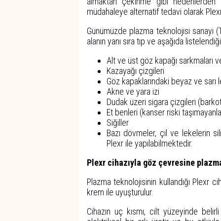
almaktan çekinme gibi nedenlerden d
müdahaleye alternatif tedavi olarak Plexr
Günümüzde plazma teknolojisi sanayi (T
alanın yanı sıra tıp ve aşağıda listelendi
Alt ve üst göz kapağı sarkmaları ve k
Kazayağı çizgileri
Göz kapaklarındaki beyaz ve sarı 
Akne ve yara izi
Dudak üzeri sigara çizgileri (barkot
Et benleri (kanser riski taşımayanla
Siğiller
Bazı dövmeler, çil ve lekelerin si
Plexr ile yapılabilmektedir.
Plexr cihazıyla göz çevresine plaz
Plazma teknolojisinin kullandığı Plexr 
krem ile uyuşturulur.
Cihazın uç kısmı, cilt yüzeyinde belirl