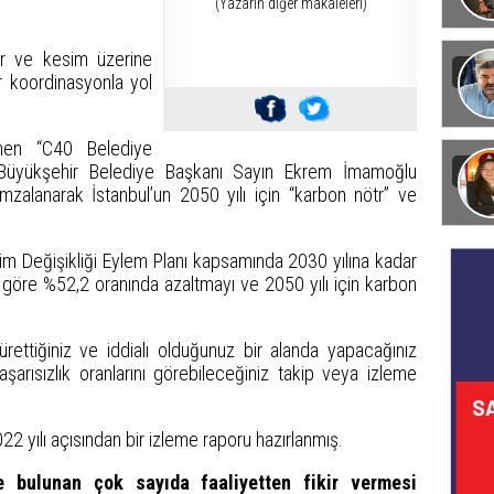
(Yazarın diğer makaleleri)
Görün
ör ve kesim üzerine
r koordinasyonla yol
nen “C40 Belediye
ul Büyükşehir Belediye Başkanı Sayın Ekrem İmamoğlu
zalanarak İstanbul’un 2050 yılı için “karbon nötr” ve
klim Değişikliği Eylem Planı kapsamında 2030 yılına kadar
öre %52,2 oranında azaltmayı ve 2050 yılı için karbon
i ürettiğiniz ve iddialı olduğunuz bir alanda yapacağınız
şarısızlık oranlarını görebileceğiniz takip veya izleme
2 yılı açısından bir izleme raporu hazırlanmış.
 bulunan çok sayıda faaliyetten fikir vermesi