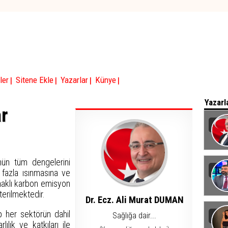
|
|
|
|
ler
Sitene Ekle
Yazarlar
Künye
Yazarl
ar
Baka
ün tüm dengelerini
 fazla ısınmasına ve
ynaklı karbon emisyon
terilmektedir.
Dr. Ecz. Ali Murat DUMAN
p her sektörün dahil
Sağlığa dair...
ılık ve katkıları ile