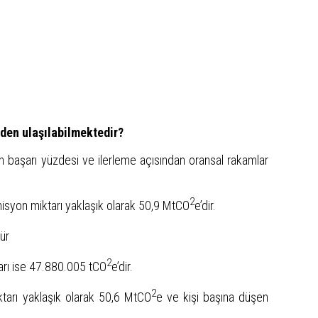
eden ulaşılabilmektedir?
 başarı yüzdesi ve ilerleme açısından oransal rakamlar
2
misyon miktarı yaklaşık olarak 50,9 MtCO
e’dir.
tür
2
arı ise 47.880.005 tCO
e’dir.
2
tarı yaklaşık olarak 50,6 MtCO
e ve kişi başına düşen