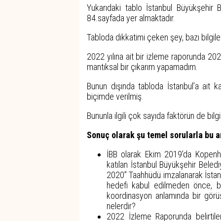
Yukarıdaki tablo İstanbul Büyükşehir B
84.sayfada yer almaktadır.
Tabloda dikkatimi çeken şey, bazı bilgileri
2022 yılına ait bir izleme raporunda 2023 
mantıksal bir çıkarım yapamadım.
Bunun dışında tabloda İstanbul’a ait k
biçimde verilmiş.
Bununla ilgili çok sayıda faktörün de bilg
Sonuç olarak şu temel sorularla bu a
İBB olarak Ekim 2019’da Kopenha
katılan İstanbul Büyükşehir Bele
2020” Taahhüdü imzalanarak İstanbu
hedefi kabul edilmeden önce, bu k
koordinasyon anlamında bir görüş
nelerdir?
2022 İzleme Raporunda belirtilen 