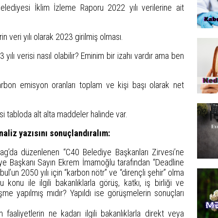
elediyesi İklim İzleme Raporu 2022 yılı verilerine ait
n veri yılı olarak 2023 girilmiş olması.
yılı verisi nasıl olabilir? Eminim bir izahı vardır ama ben
arbon emisyon oranları toplam ve kişi başı olarak net
isi tabloda alt alta maddeler halinde var.
naliz yazısını sonuçlandıralım:
g’da düzenlenen “C40 Belediye Başkanları Zirvesi’ne
diye Başkanı Sayın Ekrem İmamoğlu tarafından “Deadline
l’un 2050 yılı için “karbon nötr” ve “dirençli şehir” olma
onu ile ilgili bakanlıklarla görüş, katkı, iş birliği ve
me yapılmış mıdır? Yapıldı ise görüşmelerin sonuçları
faaliyetlerin ne kadarı ilgili bakanlıklarla direkt veya