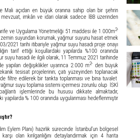
 ve Mali açıdan en büyük oranına sahip olan bir şehrin
mevzuat, imkân ve idari olarak sadece İBB üzerinden
2
arife ve Uygulama Yönetmeliği 51.maddesi ile 1.000m
’
ları zemin suyundan korumak, yağmur suyunu hasat etmek
3/2021 tarihi itibariyle yağmur suyu hasadı proje onayı
iğin tarif ettiği koşullardaki yapılarda %100 oranında
 suyu hasadı ile ilgili olarak, 11 Temmuz 2021 tarihinde
2
de yapılan değişiklikler uyarınca 2.000 m
’ den büyük
ekanik tesisat projelerinin; çatı yüzeyinden toplanacak
e filtre edilerek bir tankta toplanması ve bina tuvalet
a yağmur suyu toplama sistemi içermesi zorunlu olup İSKİ
ağlantı işlemlerinde bu hususu dikkate almaktadır,
daki yapılarda % 100 oranında uygulanması hedeflenmiştir
ıştır?
lim Eylem Planı) hazırlık sürecinde İstanbul’un bölgesel
e karşı olan kırılganlığını detaylandırmak için 4 harita