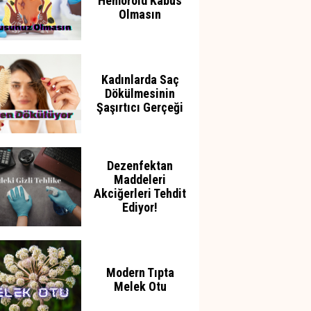
Hemoroid Kabus
Olmasın
Kadınlarda Saç
Dökülmesinin
Şaşırtıcı Gerçeği
Dezenfektan
Maddeleri
Akciğerleri Tehdit
Ediyor!
Modern Tıpta
Melek Otu