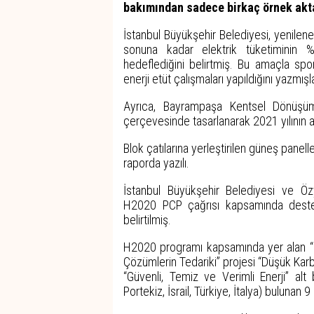
bakımından sadece birkaç örnek akt
İstanbul Büyükşehir Belediyesi, yenilenebil
sonuna kadar elektrik tüketiminin %18
hedeflediğini belirtmiş. Bu amaçla spor 
enerji etüt çalışmaları yapıldığını yazmışla
Ayrıca, Bayrampaşa Kentsel Dönüşüm Pro
çerçevesinde tasarlanarak 2021 yılının ar
Blok çatılarına yerleştirilen güneş panell
raporda yazılı.
İstanbul Büyükşehir Belediyesi ve Özy
H2020 PCP çağrısı kapsamında destek
belirtilmiş.
H2020 programı kapsamında yer alan “Bin
Çözümlerin Tedariki” projesi “Düşük Karb
“Güvenli, Temiz ve Verimli Enerji” alt
Portekiz, İsrail, Türkiye, İtalya) bulunan 