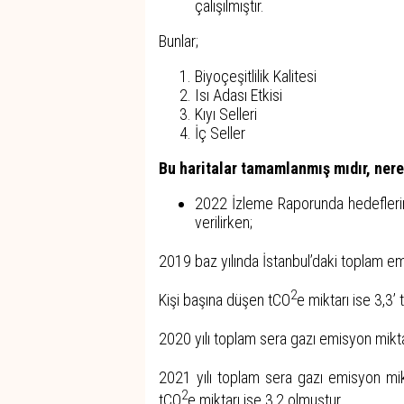
çalışılmıştır.
Bunlar;
Biyoçeşitlilik Kalitesi
Isı Adası Etkisi
Kıyı Selleri
İç Seller
Bu haritalar tamamlanmış mıdır, ner
2022 İzleme Raporunda hedeflerin
verilirken;
2019 baz yılında İstanbul’daki toplam e
2
Kişi başına düşen tCO
e miktarı ise 3,3’ 
2020 yılı toplam sera gazı emisyon mikt
2021 yılı toplam sera gazı emisyon mik
2
tCO
e miktarı ise 3,2 olmuştur.