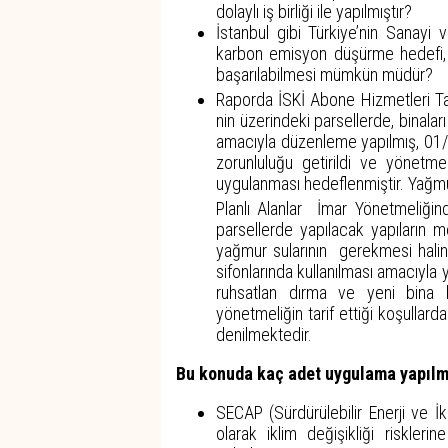
dolaylı iş birliği ile yapılmıştır?
İstanbul gibi Türkiye’nin Sanayi
karbon emisyon düşürme hedefi, 
başarılabilmesi mümkün müdür?
Raporda İSKİ Abone Hizmetleri T
nin üzerindeki parsellerde, bina
amacıyla düzenleme yapılmış, 01/0
zorunluluğu getirildi ve yönetmel
uygulanması hedeflenmiştir. Yağmur
Planlı Alanlar İmar Yönetmeliğin
parsellerde yapılacak yapıların m
yağmur sularının gerekmesi halind
sifonlarında kullanılması amacıyl
ruhsatlan dırma ve yeni bina b
yönetmeliğin tarif ettiği koşullar
denilmektedir.
Bu konuda kaç adet uygulama yapılm
SECAP (Sürdürülebilir Enerji ve İk
olarak iklim değişikliği risklerin