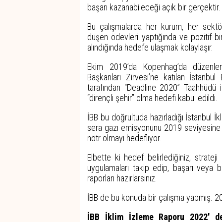
başarı kazanabileceği açık bir gerçektir.
Bu çalışmalarda her kurum, her sekt
düşen ödevleri yaptığında ve pozitif bi
alındığında hedefe ulaşmak kolaylaşır.
Ekim 2019’da Kopenhag’da düzenle
Başkanları Zirvesi’ne katılan İstanb
tarafından “Deadline 2020” Taahhüdü im
“dirençli şehir” olma hedefi kabul edildi.
İBB bu doğrultuda hazırladığı İstanbul İ
sera gazı emisyonunu 2019 seviyesine g
nötr olmayı hedefliyor.
Elbette ki hedef belirlediğiniz, stratej
uygulamaları takip edip, başarı veya ba
raporları hazırlarsınız.
İBB de bu konuda bir çalışma yapmış. 202
İBB İklim İzleme Raporu 2022' de