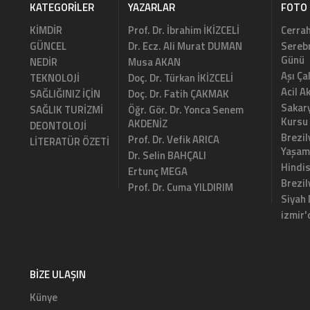
KATEGORILER
YAZARLAR
FOTO 
KİMDİR
Prof. Dr. İbrahim İKİZCELİ
Cerrah
GÜNCEL
Dr. Ecz. Ali Murat DUMAN
Serebr
Günü
NEDİR
Musa AKAN
Aşı Ça
TEKNOLOJİ
Doç. Dr. Türkan İKİZCELİ
Acil A
SAĞLIĞINIZ İÇİN
Doç. Dr. Fatih ÇAKMAK
Sakary
SAĞLIK TURİZMİ
Öğr. Gör. Dr. Yonca Senem
Kursu
AKDENİZ
DEONTOLOJİ
Brezil
Prof. Dr. Vefik ARICA
LİTERATÜR ÖZETİ
Yaşam
Dr. Selin BAHÇALI
Hindi
Ertunç MEGA
Brezi
Prof. Dr. Cuma YILDIRIM
Siyah
izmir'
BIZE ULAŞIN
Künye