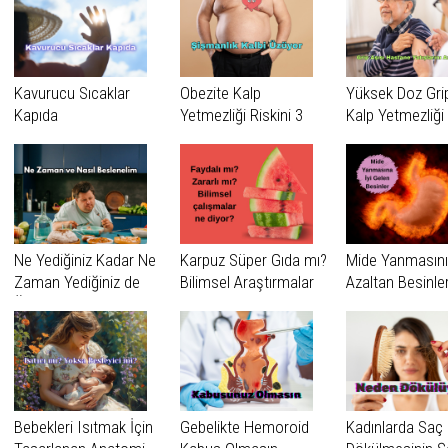
Kavurucu Sıcaklar
Obezite Kalp
Yüksek Doz Grip
Kapıda
Yetmezliği Riskini 3
Kalp Yetmezliği
Kata Kadar
Nedeniyle Hast
Artırabiliyor
Yatışlarını Azalta
Ne Yediğiniz Kadar Ne
Karpuz Süper Gıda mı?
Mide Yanmasını
Zaman Yediğiniz de
Bilimsel Araştırmalar
Azaltan Besinle
Önemli
Ne Diyor?
Bebekleri Isıtmak İçin
Gebelikte Hemoroid
Kadınlarda Saç