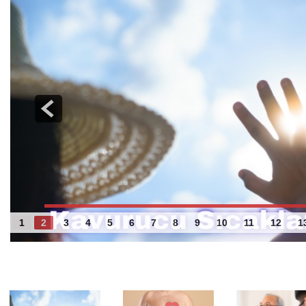
Acil Servislerde Gürültü Sorunu
1
2
3
4
5
6
7
8
9
10
11
12
1
Benzer Haberler