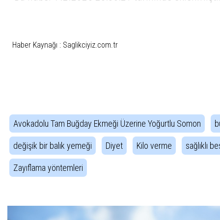
Haber Kaynağı : Saglikciyiz.com.tr
İlgili Etiketler
Avokadolu Tam Buğday Ekmeği Üzerine Yoğurtlu Somon
b
değişik bir balık yemeği
Diyet
Kilo verme
sağlıklı b
Zayıflama yöntemleri
Haber Gezintisi