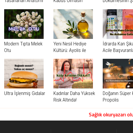
Tasarlanan Anatomi
Kabus Olmasın
Dökülmesinin Şa
Gerçeği
Modern Tıpta Melek
Yeni Nesil Hediye
İdrarda Kan Şik
Otu
Kültürü: Ayolis ile
Acile Başvuranl
Sağlık ve Zarafetin
Dikkat
Buluşması
Ultra İşlenmiş Gıdalar
Kadınlar Daha Yüksek
Doğanın Süper K
Risk Altında!
Propolis
Sağlık okuryazarı olu