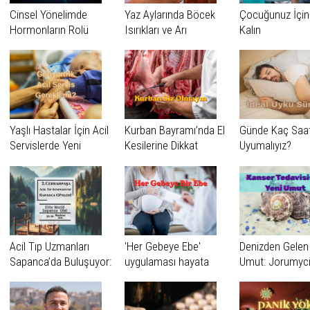
Cinsel Yönelimde
Yaz Aylarında Böcek
Çocuğunuz İçin
Hormonların Rolü
Isırıkları ve Arı
Kalın
Sokmalarına Dikkat
Yaşlı Hastalar İçin Acil
Kurban Bayramı’nda El
Günde Kaç Saa
Servislerde Yeni
Kesilerine Dikkat
Uyumalıyız?
Dönem: Geriatrik Acil
Servisler
Acil Tıp Uzmanları
'Her Gebeye Ebe'
Denizden Gelen
Sapanca’da Buluşuyor:
uygulaması hayata
Umut: Jorumyci
“2. Cerrahpaşa Acil Tıp
geçirildi.
Sempozyumu
Sapanca Günleri”