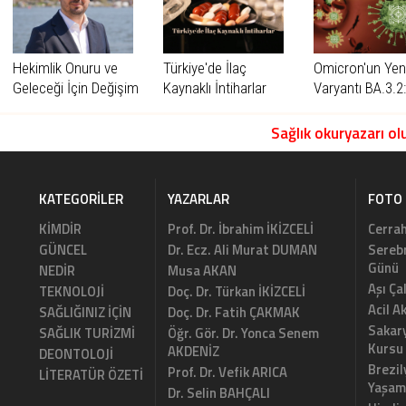
Başlıyor
Hekimlik Onuru ve
Türkiye'de İlaç
Omicron'un Yeni
Geleceği İçin Değişim
Kaynaklı İntiharlar
Varyantı BA.3.2
Zamanı
Yok
Sağlık okuryazarı olu
KATEGORILER
YAZARLAR
FOTO 
KİMDİR
Prof. Dr. İbrahim İKİZCELİ
Cerrah
GÜNCEL
Dr. Ecz. Ali Murat DUMAN
Serebr
Günü
NEDİR
Musa AKAN
Aşı Ça
TEKNOLOJİ
Doç. Dr. Türkan İKİZCELİ
Acil A
SAĞLIĞINIZ İÇİN
Doç. Dr. Fatih ÇAKMAK
Sakary
SAĞLIK TURİZMİ
Öğr. Gör. Dr. Yonca Senem
Kursu
AKDENİZ
DEONTOLOJİ
Brezil
Prof. Dr. Vefik ARICA
LİTERATÜR ÖZETİ
Yaşam
Dr. Selin BAHÇALI