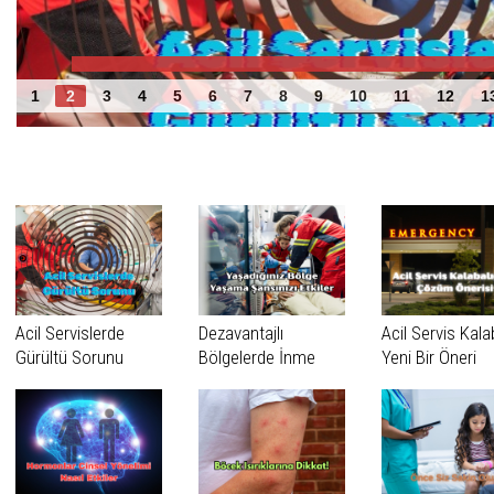
Acil Servislerde Gürültü Sorunu
1
2
3
4
5
6
7
8
9
10
11
12
1
Benzer Haberler
Acil Servislerde
Dezavantajlı
Acil Servis Kala
Gürültü Sorunu
Bölgelerde İnme
Yeni Bir Öneri
Vakaları Daha Geç
Tanınıyor