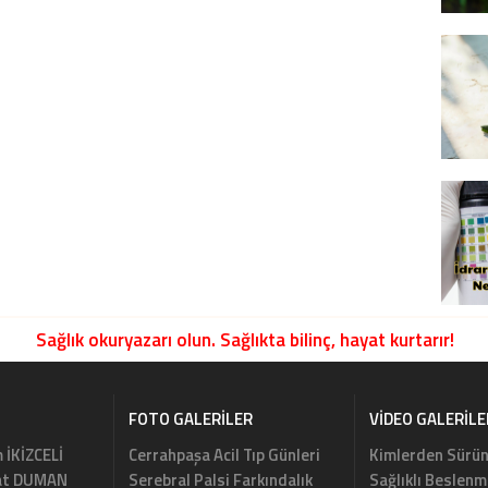
Sağlık okuryazarı olun. Sağlıkta bilinç, hayat kurtarır!
FOTO GALERILER
VIDEO GALERILE
m İKİZCELİ
Cerrahpaşa Acil Tıp Günleri
Kimlerden Sürün
rat DUMAN
Serebral Palsi Farkındalık
Sağlıklı Beslenm