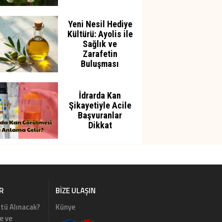
Yeni Nesil Hediye
Kültürü: Ayolis ile
Sağlık ve
Zarafetin
Buluşması
İdrarda Kan
Şikayetiyle Acile
Başvuranlar
Dikkat
R
BIZE ULAŞIN
tü Alınacak?
Künye
e ve