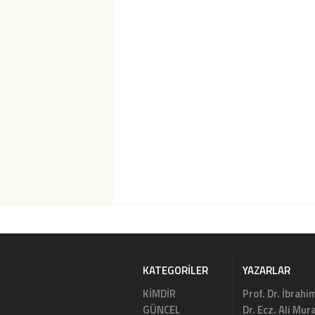
KATEGORILER
YAZARLAR
KİMDİR
Prof. Dr. İbrahi
GÜNCEL
Dr. Ecz. Ali Mu