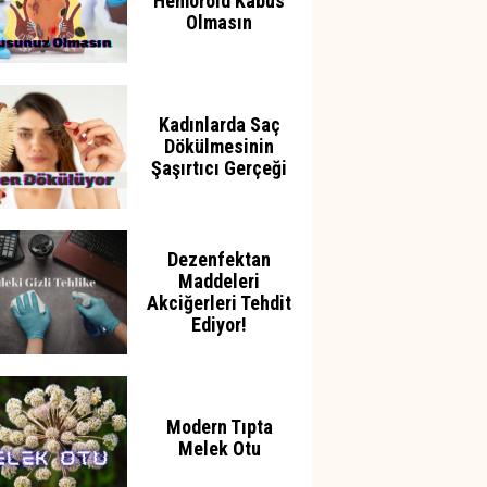
Hemoroid Kabus
Olmasın
Kadınlarda Saç
Dökülmesinin
Şaşırtıcı Gerçeği
Dezenfektan
Maddeleri
Akciğerleri Tehdit
Ediyor!
Modern Tıpta
Melek Otu