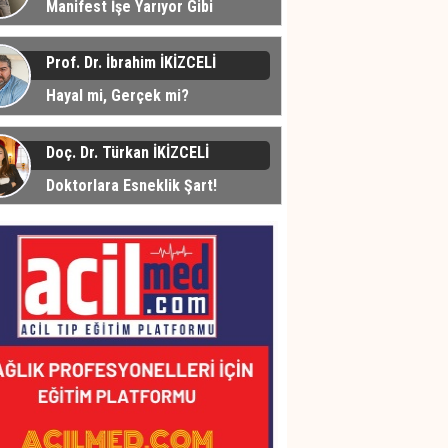
Manifest İşe Yarıyor Gibi
üyor... Peki Neden?
Prof. Dr. İbrahim İKİZCELİ
Hayal mi, Gerçek mi?
Doç. Dr. Türkan İKİZCELİ
Doktorlara Esneklik Şart!