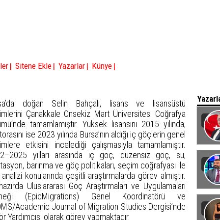
|
|
|
|
ler
Sitene Ekle
Yazarlar
Künye
Yazarl
sa’da doğan Selin Bahçalı, lisans ve lisansüstü
timlerini Çanakkale Onsekiz Mart Üniversitesi Coğrafya
ümü’nde tamamlamıştır. Yüksek lisansını 2015 yılında,
orasını ise 2023 yılında Bursa’nın aldığı iç göçlerin genel
imlere etkisini incelediği çalışmasıyla tamamlamıştır.
Baka
2–2025 yılları arasında iç göç, düzensiz göç, su,
tasyon, barınma ve göç politikaları, seçim coğrafyası ile
 analizi konularında çeşitli araştırmalarda görev almıştır.
ihazırda Uluslararası Göç Araştırmaları ve Uygulamaları
neği (EpicMigrations) Genel Koordinatörü ve
MS/Academic Journal of Migration Studies Dergisi’nde
tör Yardımcısı olarak görev yapmaktadır.