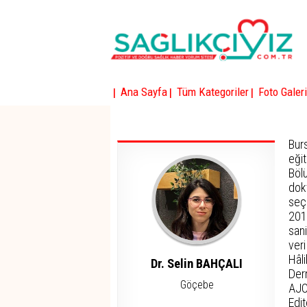
|
|
|
Ana Sayfa
Tüm Kategoriler
Foto Galeri
Bur
eği
Böl
dokt
seç
201
sani
veri
Hâl
Dr. Selin BAHÇALI
Der
Göçebe
AJO
Edi