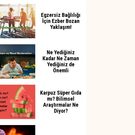
Azaltabilir
Egzersiz Bağlılığı
İçin Ezber Bozan
Yaklaşım!
Ne Yediğiniz
Kadar Ne Zaman
Yediğiniz de
Önemli
Karpuz Süper Gıda
mı? Bilimsel
Araştırmalar Ne
Diyor?