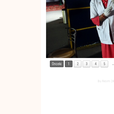
Önceki
1
2
3
4
5
Bu Resim 24.