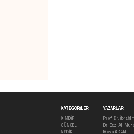
KATEGORILER
YAZARLAR
KİMDİR
Prof. Dr. İbrahi
GÜNCEL
Dr. Ecz. Ali Mu
NEDİR
Musa AKAN