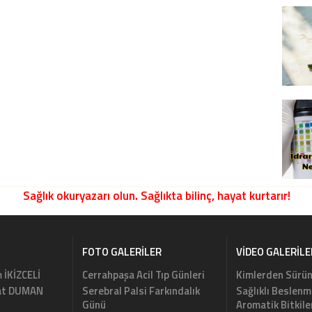
Sağlık okuryazarı olun. Sağlıkta bilinç, hayat kurtarır!
FOTO GALERILER
VIDEO GALERILE
m İKİZCELİ
Cerrahpaşa Acil Tıp Günleri
Kimlerden Sürün
rat DUMAN
Serebral Palsi Farkındalık
Sağlıklı Beslenm
Günü
Aromatik Bitkile