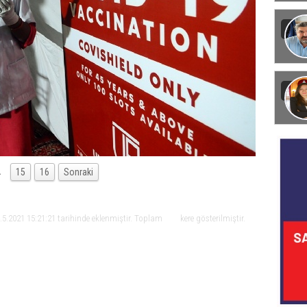
Görün
…
15
16
Sonraki
5.2021 15:21:21 tarihinde eklenmiştir. Toplam
kere gösterilmiştir.