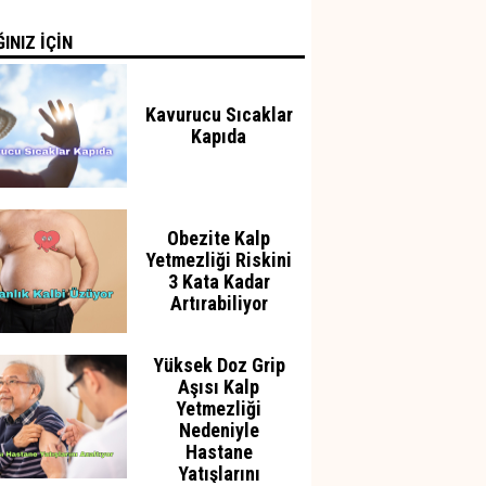
INIZ İÇİN
Kavurucu Sıcaklar
Kapıda
Obezite Kalp
Yetmezliği Riskini
3 Kata Kadar
Artırabiliyor
Yüksek Doz Grip
Aşısı Kalp
Yetmezliği
Nedeniyle
Hastane
Yatışlarını