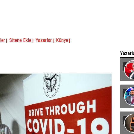
|
|
|
|
ler
Sitene Ekle
Yazarlar
Künye
Yazarl
Baka