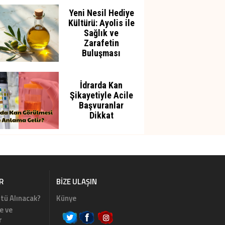
Yeni Nesil Hediye
Kültürü: Ayolis ile
Sağlık ve
Zarafetin
Buluşması
İdrarda Kan
Şikayetiyle Acile
Başvuranlar
Dikkat
R
BIZE ULAŞIN
tü Alınacak?
Künye
e ve
r