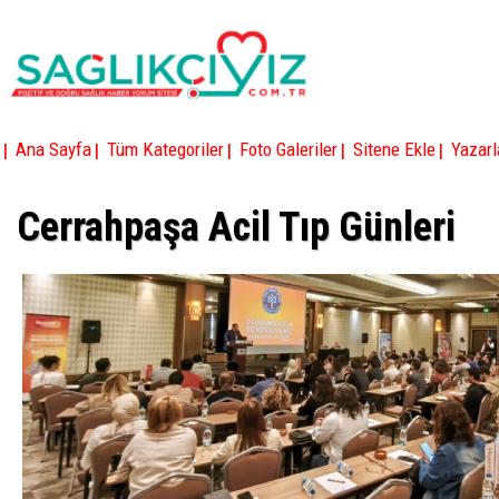
|
|
|
|
|
Ana Sayfa
Tüm Kategoriler
Foto Galeriler
Sitene Ekle
Yazarl
Cerrahpaşa Acil Tıp Günleri