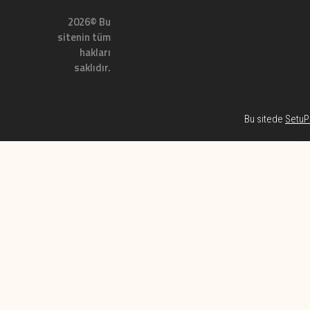
2026© Bu
sitenin tüm
hakları
saklıdır.
Bu sitede
SetuP 
Habe