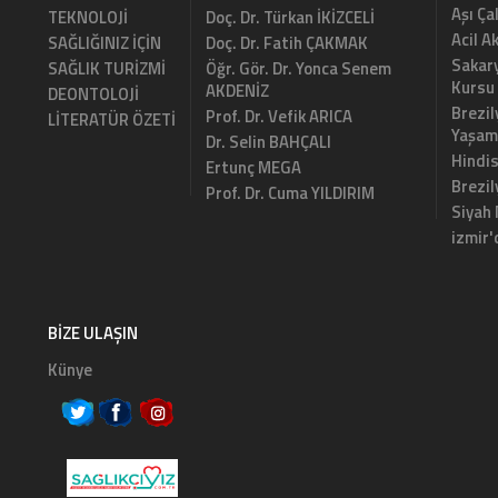
Aşı Ça
TEKNOLOJİ
Doç. Dr. Türkan İKİZCELİ
Acil A
SAĞLIĞINIZ İÇİN
Doç. Dr. Fatih ÇAKMAK
Sakary
SAĞLIK TURİZMİ
Öğr. Gör. Dr. Yonca Senem
Kursu
AKDENİZ
DEONTOLOJİ
Brezil
Prof. Dr. Vefik ARICA
LİTERATÜR ÖZETİ
Yaşam
Dr. Selin BAHÇALI
Hindi
Ertunç MEGA
Brezi
Prof. Dr. Cuma YILDIRIM
Siyah
izmir'
BIZE ULAŞIN
Künye