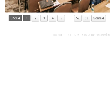
…
Önceki
1
2
3
4
5
52
53
Sonraki
Bu Resim 17.11.2025 16:16:08 tarihinde ekle