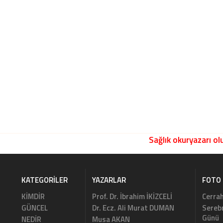
Sağlık okuryazarı olu
KATEGORILER
YAZARLAR
FOTO 
KİMDİR
Prof. Dr. İbrahim İKİZCELİ
Cerrah
GÜNCEL
Dr. Ecz. Ali Murat DUMAN
Serebr
Günü
NEDİR
Musa AKAN