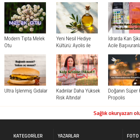
Modern Tıpta Melek
Yeni Nesil Hediye
İdrarda Kan Şik
Otu
Kültürü: Ayolis ile
Acile Başvuranl
Sağlık ve Zarafetin
Dikkat
Buluşması
Ultra İşlenmiş Gıdalar
Kadınlar Daha Yüksek
Doğanın Süper K
Risk Altında!
Propolis
Sağlık okuryazarı olu
KATEGORILER
YAZARLAR
FOTO 