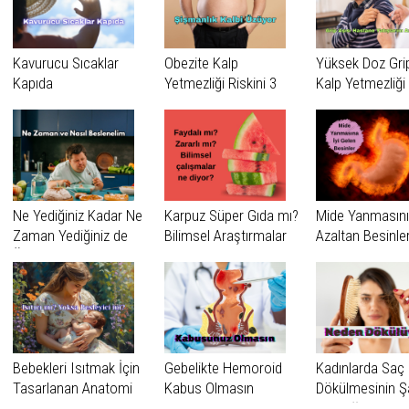
Kavurucu Sıcaklar
Obezite Kalp
Yüksek Doz Grip
Kapıda
Yetmezliği Riskini 3
Kalp Yetmezliği
Kata Kadar
Nedeniyle Hast
Artırabiliyor
Yatışlarını Azalta
Ne Yediğiniz Kadar Ne
Karpuz Süper Gıda mı?
Mide Yanmasını
Zaman Yediğiniz de
Bilimsel Araştırmalar
Azaltan Besinle
Önemli
Ne Diyor?
Bebekleri Isıtmak İçin
Gebelikte Hemoroid
Kadınlarda Saç
Tasarlanan Anatomi
Kabus Olmasın
Dökülmesinin Şa
Gerçeği