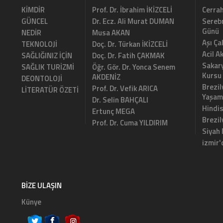
KİMDİR
Prof. Dr. İbrahim İKİZCELİ
Cerrah
GÜNCEL
Dr. Ecz. Ali Murat DUMAN
Serebr
Günü
NEDİR
Musa AKAN
Aşı Ça
TEKNOLOJİ
Doç. Dr. Türkan İKİZCELİ
Acil A
SAĞLIĞINIZ İÇİN
Doç. Dr. Fatih ÇAKMAK
Sakary
SAĞLIK TURİZMİ
Öğr. Gör. Dr. Yonca Senem
Kursu
AKDENİZ
DEONTOLOJİ
Brezil
Prof. Dr. Vefik ARICA
LİTERATÜR ÖZETİ
Yaşam
Dr. Selin BAHÇALI
Hindi
Ertunç MEGA
Brezi
Prof. Dr. Cuma YILDIRIM
Siyah
izmir'
BIZE ULAŞIN
Künye