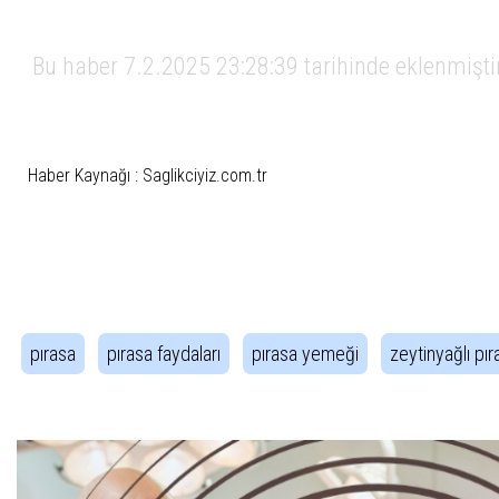
Bu haber 7.2.2025 23:28:39 tarihinde eklenmişti
Haber Kaynağı : Saglikciyiz.com.tr
İlgili Etiketler
pırasa
pırasa faydaları
pırasa yemeği
zeytinyağlı pır
Haber Gezintisi