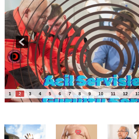
Acil Servislerde Gürültü Sorunu
1
2
3
4
5
6
7
8
9
10
11
12
1
Benzer Haberler