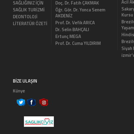
Acil A
SAĞLIĞINIZ İÇİN
Doç. Dr. Fatih ÇAKMAK
Sakary
SAĞLIK TURİZMİ
Öğr. Gör. Dr. Yonca Senem
Kursu
AKDENİZ
DEONTOLOJİ
Brezil
Prof. Dr. Vefik ARICA
LİTERATÜR ÖZETİ
Yaşam
Dr. Selin BAHÇALI
Hindi
Ertunç MEGA
Brezi
Prof. Dr. Cuma YILDIRIM
Siyah
izmir'
BIZE ULAŞIN
Künye