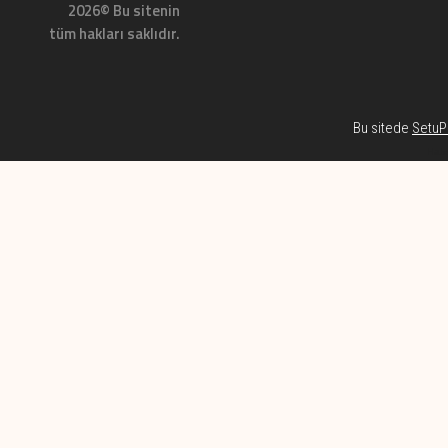
2026© Bu sitenin
tüm hakları saklıdır.
Bu sitede
SetuP 
Habe