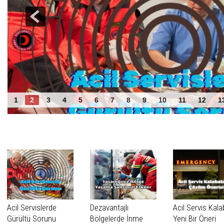
Acil Servislerde Gürültü Sorunu
1
2
3
4
5
6
7
8
9
10
11
12
1
Benzer Haberler
Acil Servislerde
Dezavantajlı
Acil Servis Kala
Gürültü Sorunu
Bölgelerde İnme
Yeni Bir Öneri