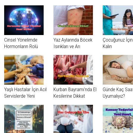
Vakaları Daha Geç
Tanınıyor
Cinsel Yönelimde
Yaz Aylarında Böcek
Çocuğunuz İçin
Hormonların Rolü
Isırıkları ve Arı
Kalın
Sokmalarına Dikkat
Yaşlı Hastalar İçin Acil
Kurban Bayramı’nda El
Günde Kaç Saa
Servislerde Yeni
Kesilerine Dikkat
Uyumalıyız?
Dönem: Geriatrik Acil
Servisler