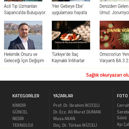
Acil Tıp Uzmanları
'Her Gebeye Ebe'
Denizden Gelen
Sapanca’da Buluşuyor:
uygulaması hayata
Umut: Jorumyci
“2. Cerrahpaşa Acil Tıp
geçirildi.
Sempozyumu
Sapanca Günleri”
Başlıyor
Hekimlik Onuru ve
Türkiye'de İlaç
Omicron'un Yeni
Geleceği İçin Değişim
Kaynaklı İntiharlar
Varyantı BA.3.2
Zamanı
Yok
Sağlık okuryazarı olu
KATEGORILER
YAZARLAR
FOTO 
KİMDİR
Prof. Dr. İbrahim İKİZCELİ
Cerrah
GÜNCEL
Dr. Ecz. Ali Murat DUMAN
Serebr
Günü
NEDİR
Musa AKAN
Aşı Ça
TEKNOLOJİ
Doç. Dr. Türkan İKİZCELİ