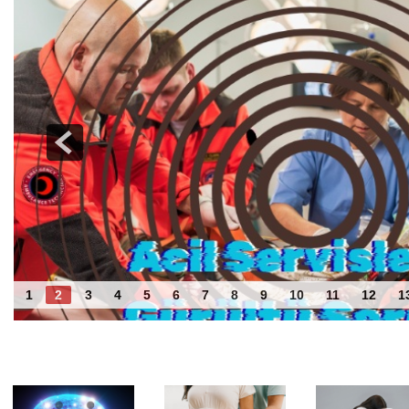
Acil Servislerde Gürültü Sorunu
1
2
3
4
5
6
7
8
9
10
11
12
1
Benzer Haberler