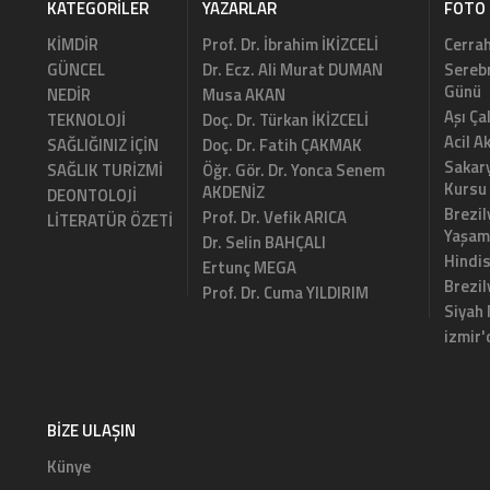
KATEGORILER
YAZARLAR
FOTO 
KİMDİR
Prof. Dr. İbrahim İKİZCELİ
Cerrah
GÜNCEL
Dr. Ecz. Ali Murat DUMAN
Serebr
Günü
NEDİR
Musa AKAN
Aşı Ça
TEKNOLOJİ
Doç. Dr. Türkan İKİZCELİ
Acil A
SAĞLIĞINIZ İÇİN
Doç. Dr. Fatih ÇAKMAK
Sakary
SAĞLIK TURİZMİ
Öğr. Gör. Dr. Yonca Senem
Kursu
AKDENİZ
DEONTOLOJİ
Brezil
Prof. Dr. Vefik ARICA
LİTERATÜR ÖZETİ
Yaşam
Dr. Selin BAHÇALI
Hindi
Ertunç MEGA
Brezi
Prof. Dr. Cuma YILDIRIM
Siyah
izmir'
BIZE ULAŞIN
Künye