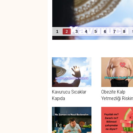
Acil Servislerde Gürültü
1
2
3
4
5
6
7
8
Benzer Haberler
Kavurucu Sıcaklar
Obezite Kalp
Kapıda
Yetmezliği Riskin
Kata Kadar
Artırabiliyor