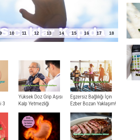
 Sorunu
9
10
11
12
13
14
15
16
17
18
Yüksek Doz Grip Aşısı
Egzersiz Bağlılığı İçin
i 3
Kalp Yetmezliği
Ezber Bozan Yaklaşım!
Nedeniyle Hastane
Yatışlarını Azaltabilir