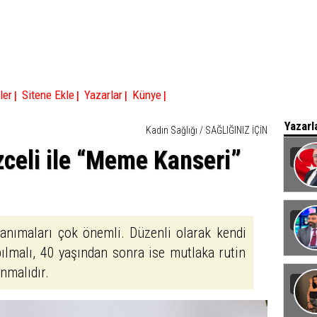
|
|
|
|
ler
Sitene Ekle
Yazarlar
Künye
Yazarl
Kadın Sağlığı
/
SAĞLIĞINIZ İÇİN
zceli ile “Meme Kanseri”
Baka
tanımaları çok önemli. Düzenli olarak kendi
malı, 40 yaşından sonra ise mutlaka rutin
nmalıdır.