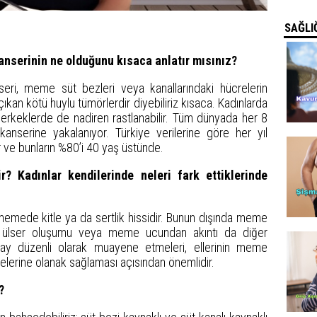
SAĞLIĞ
nserinin ne olduğunu kısaca anlatır mısınız?
i, meme süt bezleri veya kanallarındaki hücrelerin
kan kötü huylu tümörlerdir diyebiliriz kısaca. Kadınlarda
 erkeklerde de nadiren rastlanabilir. Tüm dünyada her 8
serine yakalanıyor. Türkiye verilerine göre her yıl
r ve bunların %80’i 40 yaş üstünde.
r? Kadınlar kendilerinde neleri fark ettiklerinde
i memede kitle ya da sertlik hissidir. Bunun dışında meme
er, ülser oluşumu veya meme ucundan akıntı da diğer
r ay düzenli olarak muayene etmeleri, ellerinin meme
melerine olanak sağlaması açısından önemlidir.
?