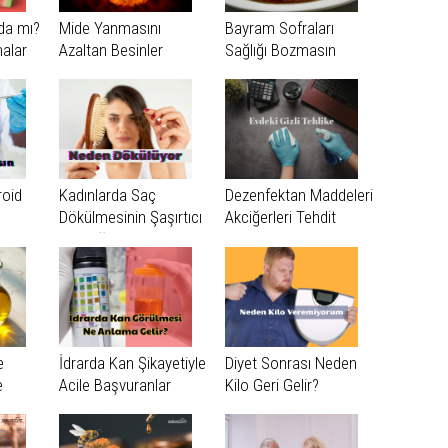
da mı?
Mide Yanmasını
Bayram Sofraları
malar
Azaltan Besinler
Sağlığı Bozmasın
roid
Kadınlarda Saç
Dezenfektan Maddeleri
Dökülmesinin Şaşırtıcı
Akciğerleri Tehdit
Gerçeği
Ediyor!
e
İdrarda Kan Şikayetiyle
Diyet Sonrası Neden
e
Acile Başvuranlar
Kilo Geri Gelir?
tin
Dikkat