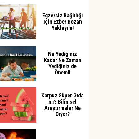
Azaltabilir
Egzersiz Bağlılığı
İçin Ezber Bozan
Yaklaşım!
Ne Yediğiniz
Kadar Ne Zaman
Yediğiniz de
Önemli
Karpuz Süper Gıda
mı? Bilimsel
Araştırmalar Ne
Diyor?