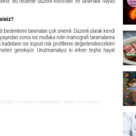
ektir. Bu nedenle düzenli kontroller ve taramalar hayati
siniz?
i bedenlerini tanımaları çok önemli. Düzenli olarak kendi
aşından sonra ise mutlaka rutin mamografi taramalarına
adınların ise kişisel risk profillerini değerlendirecekleri
meleri gerekiyor. Unutmamalıyız ki erken teşhis hayat
29.8.2025 10:49:56 tarihinde eklenmiştir. Toplam okunma sayısı :