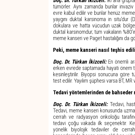
Doç. Dr. Türkan İkizceli:
İki ana grupta
tümörler. Aynı zamanda bunlar invaziv 
evre kabul edilir ve bunlar henüz meme
yaygını duktal karsinoma in situ’dur (
dokulara ve hatta vücudun uzak bölgeler
duktal karsinomdur; tüm vakaların %80’ini
meme kanseri ve Paget hastalığını da g
Peki, meme kanseri nasıl teşhis edil
Doç. Dr. Türkan İkizceli:
En önemli ar
erken evrede saptamada hayati önem taş
kesinleştirilir. Biyopsi sonucuna göre t
test edilir. Yayılım şüphesi varsa BT, MR 
Tedavi yöntemlerinden de bahseder 
Doç. Dr. Türkan İkizceli:
Tedavi, hast
Tedavi, meme kanseri konusunda uzmanla
cerrah ve radyasyon onkoloğu tarafında
tedavi çoğu vakada ilk seçenektir. Ke
yönelik biyolojik tedaviler de cerr