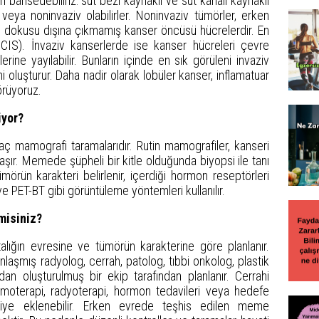
n bahsedebiliriz: süt bezi kaynaklı ve süt kanalı kaynaklı
veya noninvaziv olabilirler. Noninvaziv tümörler, erken
 dokusu dışına çıkmamış kanser öncüsü hücrelerdir. En
DCIS). İnvaziv kanserlerde ise kanser hücreleri çevre
ine yayılabilir. Bunların içinde en sık görüleni invaziv
 oluşturur. Daha nadir olarak lobüler kanser, inflamatuar
örüyoruz.
iyor?
aç mamografi taramalarıdır. Rutin mamografiler, kanseri
ır. Memede şüpheli bir kitle olduğunda biyopsi ile tanı
ümörün karakteri belirlenir, içerdiği hormon reseptörleri
ve PET-BT gibi görüntüleme yöntemleri kullanılır.
misiniz?
alığın evresine ve tümörün karakterine göre planlanır.
şmış radyolog, cerrah, patolog, tıbbi onkolog, plastik
n oluşturulmuş bir ekip tarafından planlanır. Cerrahi
moterapi, radyoterapi, hormon tedavileri veya hedefe
ahiye eklenebilir. Erken evrede teşhis edilen meme