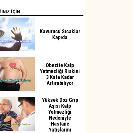
INIZ İÇİN
Kavurucu Sıcaklar
Kapıda
Obezite Kalp
Yetmezliği Riskini
3 Kata Kadar
Artırabiliyor
Yüksek Doz Grip
Aşısı Kalp
Yetmezliği
Nedeniyle
Hastane
Yatışlarını