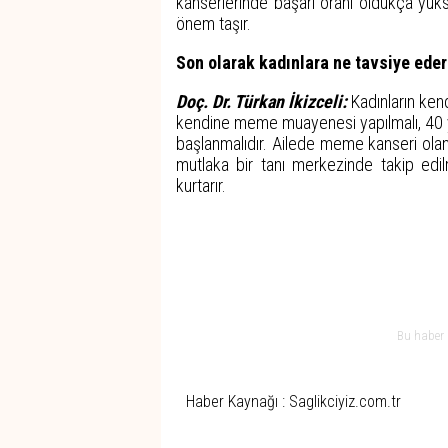
kanserlerinde başarı oranı oldukça yüks
önem taşır.
Son olarak kadınlara ne tavsiye eder
Doç. Dr. Türkan İkizceli:
Kadınların kend
kendine meme muayenesi yapılmalı, 40 y
başlanmalıdır. Ailede meme kanseri olan k
mutlaka bir tanı merkezinde takip edil
kurtarır.
Bu haber 
Haber Kaynağı : Saglikciyiz.com.tr