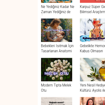
Ne Yediğiniz Kadar Ne
Karpuz Süper Gı
Zaman Yediğiniz de
Bilimsel Araştır
Önemli
Ne Diyor?
Bebekleri Isıtmak İçin
Gebelikte Hemo
Tasarlanan Anatomi
Kabus Olmasın
Modern Tıpta Melek
Yeni Nesil Hediy
Otu
Kültürü: Ayolis il
Sağlık ve Zarafe
Buluşması