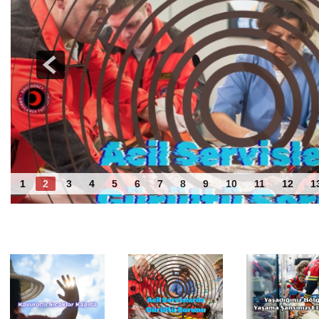
Acil Servislerde Gürültü Sorunu
1
2
3
4
5
6
7
8
9
10
11
12
1
Benzer Haberler