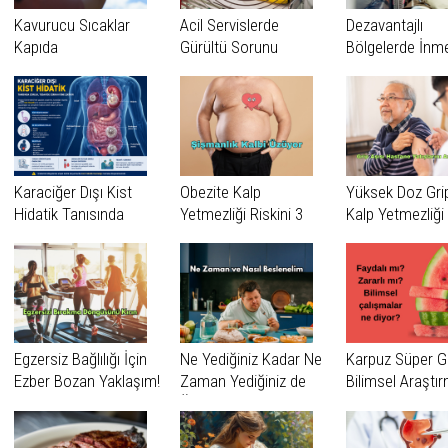
Kavurucu Sıcaklar
Acil Servislerde
Dezavantajlı
Kapıda
Gürültü Sorunu
Bölgelerde İnm
Vakaları Daha 
Tanınıyor
Karaciğer Dışı Kist
Obezite Kalp
Yüksek Doz Grip
Hidatik Tanısında
Yetmezliği Riskini 3
Kalp Yetmezliği
Zorluk: Erciyes
Kata Kadar
Nedeniyle Hast
Üniversitesi’nden
Artırabiliyor
Yatışlarını Azalta
Dikkat Çeken
Araştırma
Egzersiz Bağlılığı İçin
Ne Yediğiniz Kadar Ne
Karpuz Süper G
Ezber Bozan Yaklaşım!
Zaman Yediğiniz de
Bilimsel Araştı
Önemli
Ne Diyor?