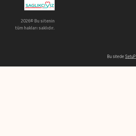
2026© Bu sitenin
tüm hakları saklıdır.
Bu sitede
SetuP 
Habe