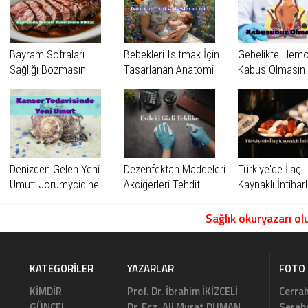
Bayram Sofraları
Bebekleri Isıtmak İçin
Gebelikte Hemo
Sağlığı Bozmasın
Tasarlanan Anatomi
Kabus Olmasın
Denizden Gelen Yeni
Dezenfektan Maddeleri
Türkiye'de İlaç
Umut: Jorumycidine
Akciğerleri Tehdit
Kaynaklı İntiharl
Ediyor!
Sağlık okuryazarı olu
KATEGORILER
YAZARLAR
FOTO 
KİMDİR
Prof. Dr. İbrahim İKİZCELİ
Cerrah
GÜNCEL
Dr. Ecz. Ali Murat DUMAN
Serebr