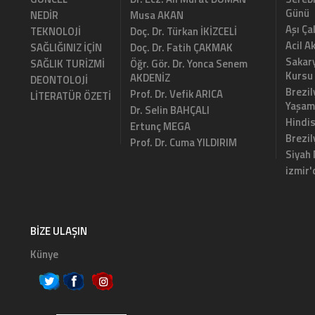
Günü
NEDİR
Musa AKAN
Aşı Ça
TEKNOLOJİ
Doç. Dr. Türkan İKİZCELİ
Acil A
SAĞLIĞINIZ İÇİN
Doç. Dr. Fatih ÇAKMAK
Sakary
SAĞLIK TURİZMİ
Öğr. Gör. Dr. Yonca Senem
Kursu
AKDENİZ
DEONTOLOJİ
Brezil
Prof. Dr. Vefik ARICA
LİTERATÜR ÖZETİ
Yaşam
Dr. Selin BAHÇALI
Hindi
Ertunç MEGA
Brezi
Prof. Dr. Cuma YILDIRIM
Siyah
izmir'
BIZE ULAŞIN
Künye