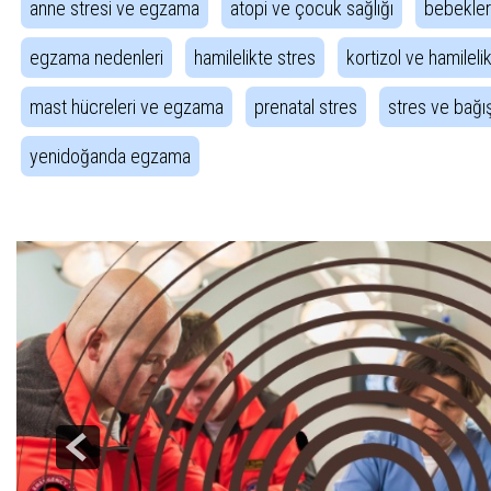
anne stresi ve egzama
atopi ve çocuk sağlığı
bebeklerd
egzama nedenleri
hamilelikte stres
kortizol ve hamileli
mast hücreleri ve egzama
prenatal stres
stres ve bağış
yenidoğanda egzama
Haber Gezintisi