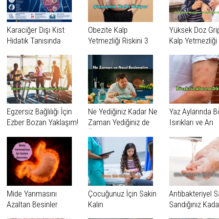
Karaciğer Dışı Kist
Obezite Kalp
Yüksek Doz Grip
Hidatik Tanısında
Yetmezliği Riskini 3
Kalp Yetmezliği
Zorluk: Erciyes
Kata Kadar
Nedeniyle Hast
Üniversitesi’nden
Artırabiliyor
Yatışlarını Azalta
Dikkat Çeken
Araştırma
Egzersiz Bağlılığı İçin
Ne Yediğiniz Kadar Ne
Yaz Aylarında 
Ezber Bozan Yaklaşım!
Zaman Yediğiniz de
Isırıkları ve Arı
Önemli
Sokmalarına Di
Mide Yanmasını
Çocuğunuz İçin Sakin
Antibakteriyel 
Azaltan Besinler
Kalın
Sandığınız Kada
Masum Değil!