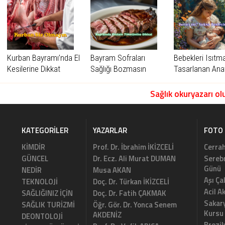
Kurban Bayramı’nda El
Bayram Sofraları
Bebekleri Isıtma
Kesilerine Dikkat
Sağlığı Bozmasın
Tasarlanan Ana
Sağlık okuryazarı olu
KATEGORILER
YAZARLAR
FOTO 
KİMDİR
Prof. Dr. İbrahim İKİZCELİ
Cerrah
GÜNCEL
Dr. Ecz. Ali Murat DUMAN
Serebr
Günü
NEDİR
Musa AKAN
Aşı Ça
TEKNOLOJİ
Doç. Dr. Türkan İKİZCELİ
Acil A
SAĞLIĞINIZ İÇİN
Doç. Dr. Fatih ÇAKMAK
Sakary
SAĞLIK TURİZMİ
Öğr. Gör. Dr. Yonca Senem
Kursu
AKDENİZ
DEONTOLOJİ
Brezil