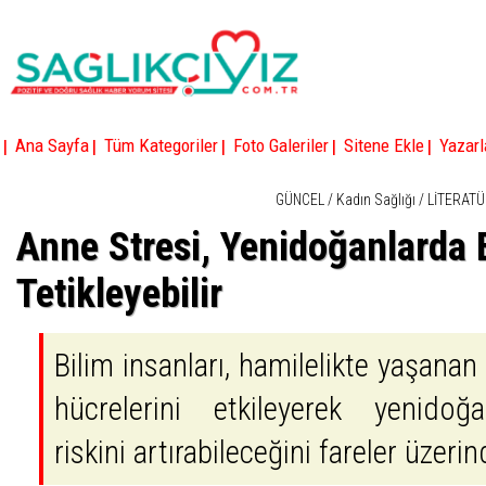
|
|
|
|
|
Ana Sayfa
Tüm Kategoriler
Foto Galeriler
Sitene Ekle
Yazarl
GÜNCEL
/
Kadın Sağlığı
/
LİTERATÜ
Anne Stresi, Yenidoğanlarda
Tetikleyebilir
Bilim insanları, hamilelikte yaşanan 
hücrelerini etkileyerek yenido
riskini artırabileceğini fareler üzeri