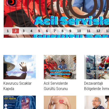
Acil Servislerde Gürültü Sorunu
1
2
3
4
5
6
7
8
9
10
11
12
1
Benzer Haberler
Kavurucu Sıcaklar
Acil Servislerde
Dezavantajlı
Kapıda
Gürültü Sorunu
Bölgelerde İnm
Vakaları Daha 
Tanınıyor