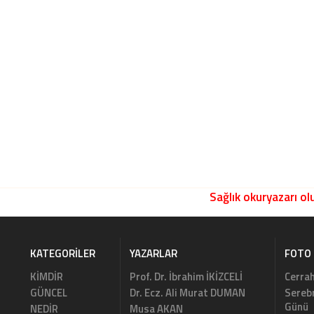
Sağlık okuryazarı olu
KATEGORILER
YAZARLAR
FOTO 
KİMDİR
Prof. Dr. İbrahim İKİZCELİ
Cerrah
GÜNCEL
Dr. Ecz. Ali Murat DUMAN
Serebr
Günü
NEDİR
Musa AKAN