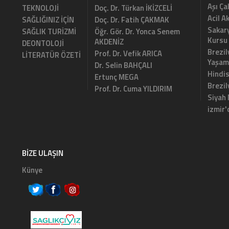
Aşı Ça
TEKNOLOJİ
Doç. Dr. Türkan İKİZCELİ
Acil A
SAĞLIĞINIZ İÇİN
Doç. Dr. Fatih ÇAKMAK
Sakary
SAĞLIK TURİZMİ
Öğr. Gör. Dr. Yonca Senem
Kursu
AKDENİZ
DEONTOLOJİ
Brezil
Prof. Dr. Vefik ARICA
LİTERATÜR ÖZETİ
Yaşam
Dr. Selin BAHÇALI
Hindi
Ertunç MEGA
Brezi
Prof. Dr. Cuma YILDIRIM
Siyah
izmir'
BIZE ULAŞIN
Künye