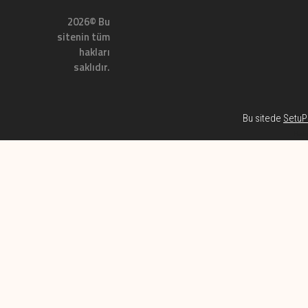
2026© Bu
sitenin tüm
hakları
saklıdır.
Bu sitede
SetuP 
Habe