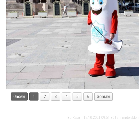
Önceki
1
2
3
4
5
6
Sonraki
Bu Resim 12.10.2021 09:51:30 tarihinde ekle