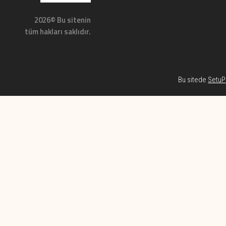
2026© Bu sitenin
tüm hakları saklıdır.
Bu sitede
SetuP 
Habe