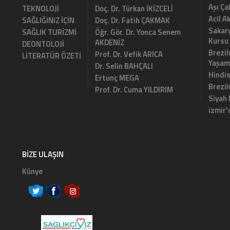
Aşı Ça
TEKNOLOJİ
Doç. Dr. Türkan İKİZCELİ
Acil A
SAĞLIĞINIZ İÇİN
Doç. Dr. Fatih ÇAKMAK
Sakary
SAĞLIK TURİZMİ
Öğr. Gör. Dr. Yonca Senem
Kursu
AKDENİZ
DEONTOLOJİ
Brezil
Prof. Dr. Vefik ARICA
LİTERATÜR ÖZETİ
Yaşam
Dr. Selin BAHÇALI
Hindi
Ertunç MEGA
Brezi
Prof. Dr. Cuma YILDIRIM
Siyah
izmir'
BIZE ULAŞIN
Künye