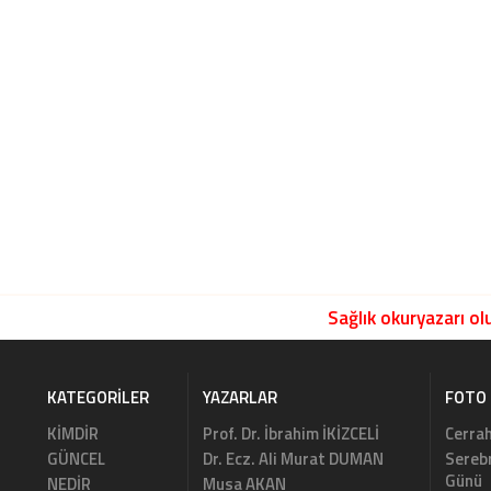
Sağlık okuryazarı olu
KATEGORILER
YAZARLAR
FOTO 
KİMDİR
Prof. Dr. İbrahim İKİZCELİ
Cerrah
GÜNCEL
Dr. Ecz. Ali Murat DUMAN
Serebr
Günü
NEDİR
Musa AKAN