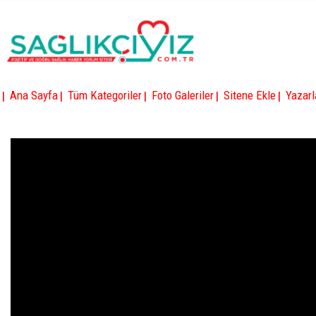
|
|
|
|
|
Ana Sayfa
Tüm Kategoriler
Foto Galeriler
Sitene Ekle
Yazarl