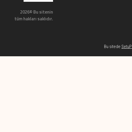
2026© Bu sitenin
tüm hakları saklıdır.
Bu sitede
SetuP 
Habe