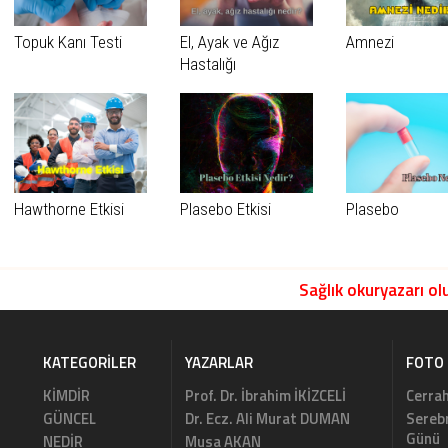
Topuk Kanı Testi
El, Ayak ve Ağız
Amnezi
Hastalığı
Hawthorne Etkisi
Plasebo Etkisi
Plasebo
Sağlık okuryazarı olu
KATEGORILER
YAZARLAR
FOTO 
KİMDİR
Prof. Dr. İbrahim İKİZCELİ
Cerrah
GÜNCEL
Dr. Ecz. Ali Murat DUMAN
Serebr
Günü
NEDİR
Musa AKAN