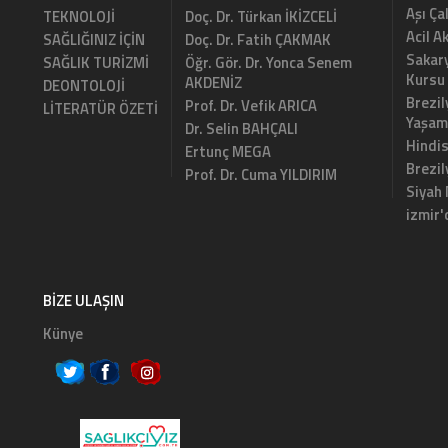
Aşı Ça
TEKNOLOJİ
Doç. Dr. Türkan İKİZCELİ
Acil A
SAĞLIĞINIZ İÇİN
Doç. Dr. Fatih ÇAKMAK
Sakary
SAĞLIK TURİZMİ
Öğr. Gör. Dr. Yonca Senem
Kursu
AKDENİZ
DEONTOLOJİ
Brezil
Prof. Dr. Vefik ARICA
LİTERATÜR ÖZETİ
Yaşam
Dr. Selin BAHÇALI
Hindi
Ertunç MEGA
Brezi
Prof. Dr. Cuma YILDIRIM
Siyah
izmir'
BIZE ULAŞIN
Künye