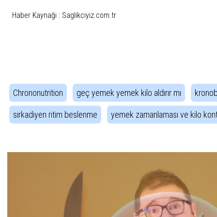
Haber Kaynağı : Saglikciyiz.com.tr
İlgili Etiketler
Chrononutrition
geç yemek yemek kilo aldırır mı
kronob
sirkadiyen ritim beslenme
yemek zamanlaması ve kilo kont
Haber Gezintisi