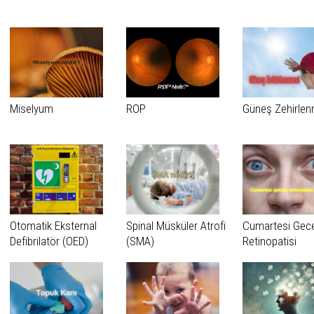
Miselyum
ROP
Güneş Zehirlen
Otomatik Eksternal
Spinal Müsküler Atrofi
Cumartesi Gec
Defibrilatör (OED)
(SMA)
Retinopatisi