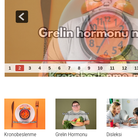
Grelin Hormonu
1
2
3
4
5
6
7
8
9
10
11
12
1
Benzer Haberler
Kronobeslenme
Grelin Hormonu
Disleksi