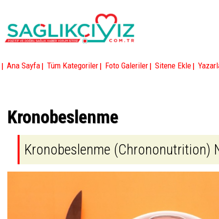
|
|
|
|
|
Ana Sayfa
Tüm Kategoriler
Foto Galeriler
Sitene Ekle
Yazarl
Kronobeslenme
Kronobeslenme (Chrononutrition) 