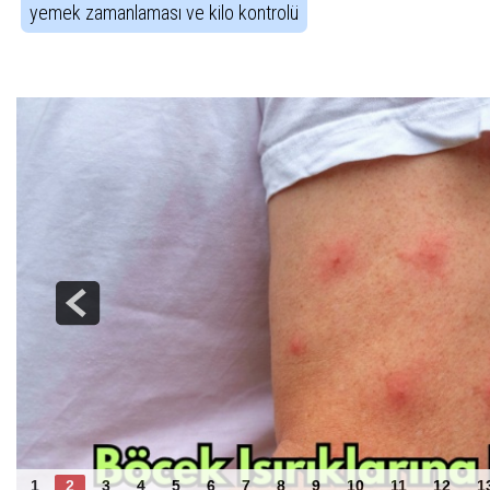
yemek zamanlaması ve kilo kontrolü
Haber Gezintisi
Yaz Aylarında Böcek Isırıkları ve Arı Sokma
1
2
3
4
5
6
7
8
9
10
11
12
1