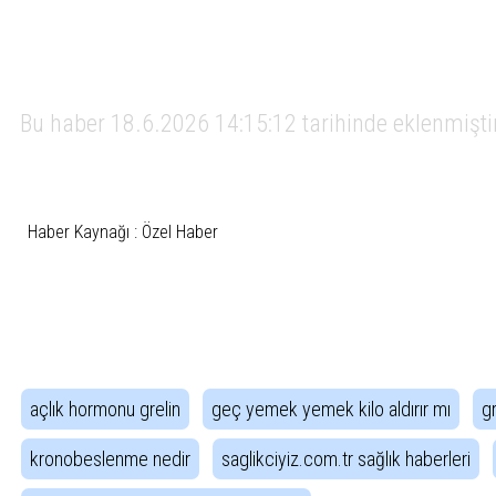
Bu haber 18.6.2026 14:15:12 tarihinde eklenmişti
Haber Kaynağı : Özel Haber
İlgili Etiketler
açlık hormonu grelin
geç yemek yemek kilo aldırır mı
g
kronobeslenme nedir
saglikciyiz.com.tr sağlık haberleri