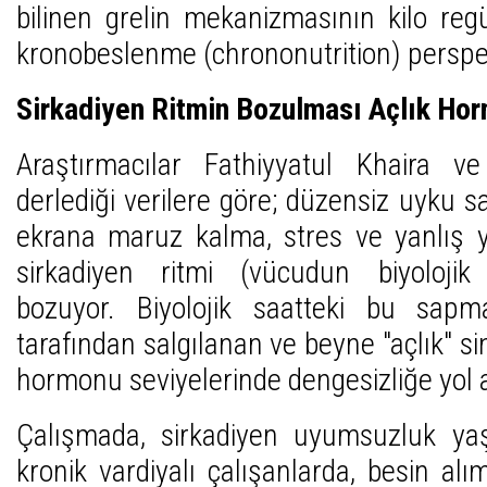
bilinen grelin mekanizmasının kilo reg
kronobeslenme (chrononutrition) perspekt
Sirkadiyen Ritmin Bozulması Açlık Hor
Araştırmacılar Fathiyyatul Khaira ve
derlediği verilere göre; düzensiz uyku sa
ekrana maruz kalma, stres ve yanlış
sirkadiyen ritmi (vücudun biyolojik
bozuyor. Biyolojik saatteki bu sapma
tarafından salgılanan ve beyne "açlık" si
hormonu seviyelerinde dengesizliğe yol a
Çalışmada, sirkadiyen uyumsuzluk ya
kronik vardiyalı çalışanlarda, besin alım