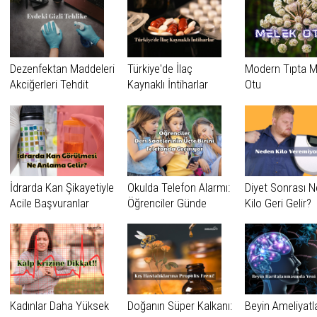
Dezenfektan Maddeleri
Türkiye'de İlaç
Modern Tıpta M
Akciğerleri Tehdit
Kaynaklı İntiharlar
Otu
Ediyor!
İdrarda Kan Şikayetiyle
Okulda Telefon Alarmı:
Diyet Sonrası 
Acile Başvuranlar
Öğrenciler Günde
Kilo Geri Gelir?
Dikkat
60’tan Fazla Kez
Telefonunu Kontrol
Ediyor
Kadınlar Daha Yüksek
Doğanın Süper Kalkanı:
Beyin Ameliyatl