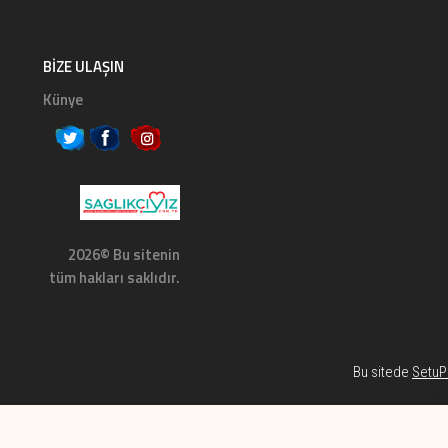
BIZE ULAŞIN
Künye
2026© Bu sitenin
tüm hakları saklıdır.
Bu sitede
SetuP 
Habe