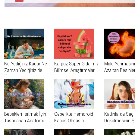
Benzer Haberler
Ne Yediğiniz Kadar Ne
Karpuz Süper Gıda mı?
Mide Yanmasını
Zaman Yediğiniz de
Bilimsel Araştırmalar
Azaltan Besinle
Önemli
Ne Diyor?
Bebekleri Isıtmak İçin
Gebelikte Hemoroid
Kadınlarda Saç
Tasarlanan Anatomi
Kabus Olmasın
Dökülmesinin Şa
Gerçeği