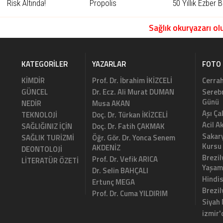
Risk Altında!
Propolis
50 Yıllık Ezber 
Sağlık okuryazarı olu
KATEGORILER
YAZARLAR
FOTO 
KİMDİR
Prof. Dr. İbrahim İKİZCELİ
Cerrah
GÜNCEL
Dr. Ecz. Ali Murat DUMAN
Serebr
Günü
NEDİR
Musa AKAN
Aşı Ça
TEKNOLOJİ
Doç. Dr. Türkan İKİZCELİ
Acil A
SAĞLIĞINIZ İÇİN
Doç. Dr. Fatih ÇAKMAK
Sakary
SAĞLIK TURİZMİ
Öğr. Gör. Dr. Yonca Senem
Kursu
AKDENİZ
DEONTOLOJİ
Brezil
Prof. Dr. Vefik ARICA
LİTERATÜR ÖZETİ
Yaşam
Dr. Selin BAHÇALI
Hindi
Ertunç MEGA
Brezi
Prof. Dr. Cuma YILDIRIM
Siyah
izmir'