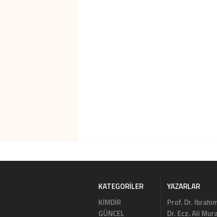
KATEGORILER
YAZARLAR
KİMDİR
Prof. Dr. İbrahi
GÜNCEL
Dr. Ecz. Ali Mu