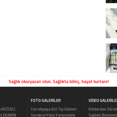
Sağlık okuryazarı olun. Sağlıkta bilinç, hayat kurtarır!
FOTO GALERILER
VIDEO GALERILE
m İKİZCELİ
Cerrahpaşa Acil Tıp Günleri
Kimlerden Sürün
rat DUMAN
Serebral Palsi Farkındalık
Sağlıklı Beslenm