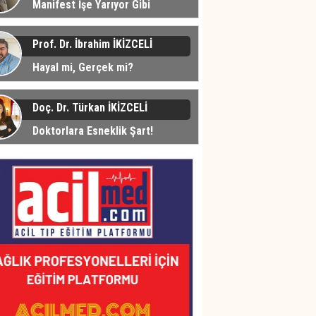
Manifest İşe Yarıyor Gibi
üyor... Peki Neden?
Prof. Dr. İbrahim İKİZCELİ
Hayal mi, Gerçek mi?
Doç. Dr. Türkan İKİZCELİ
Doktorlara Esneklik Şart!