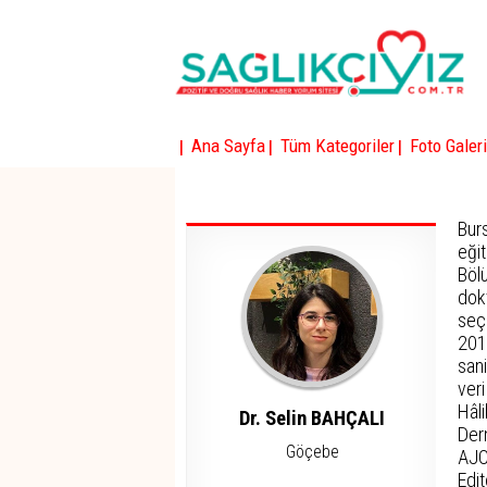
|
|
|
Ana Sayfa
Tüm Kategoriler
Foto Galeri
Bur
eği
Böl
dokt
seç
201
sani
veri
Hâl
Dr. Selin BAHÇALI
Der
Göçebe
AJO
Edi