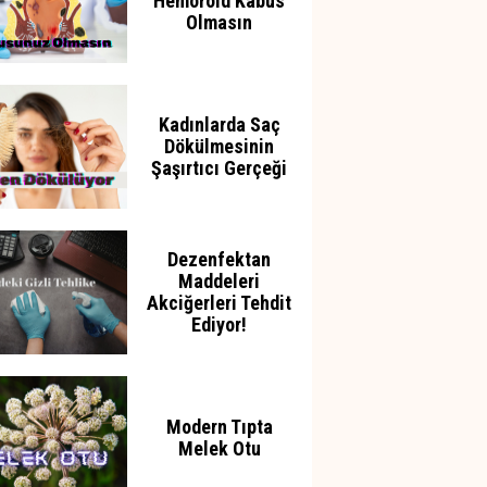
Hemoroid Kabus
Olmasın
Kadınlarda Saç
Dökülmesinin
Şaşırtıcı Gerçeği
Dezenfektan
Maddeleri
Akciğerleri Tehdit
Ediyor!
Modern Tıpta
Melek Otu