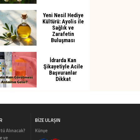
Yeni Nesil Hediye
Kültürü: Ayolis ile
Sağlık ve
Zarafetin
Buluşması
İdrarda Kan
Şikayetiyle Acile
Başvuranlar
Dikkat
R
BIZE ULAŞIN
tü Alınacak?
Künye
e ve