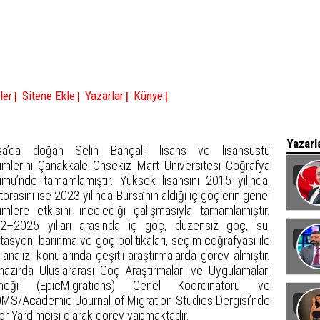
|
|
|
|
ler
Sitene Ekle
Yazarlar
Künye
Yazarl
sa’da doğan Selin Bahçalı, lisans ve lisansüstü
timlerini Çanakkale Onsekiz Mart Üniversitesi Coğrafya
ümü’nde tamamlamıştır. Yüksek lisansını 2015 yılında,
orasını ise 2023 yılında Bursa’nın aldığı iç göçlerin genel
imlere etkisini incelediği çalışmasıyla tamamlamıştır.
Baka
2–2025 yılları arasında iç göç, düzensiz göç, su,
tasyon, barınma ve göç politikaları, seçim coğrafyası ile
 analizi konularında çeşitli araştırmalarda görev almıştır.
ihazırda Uluslararası Göç Araştırmaları ve Uygulamaları
neği (EpicMigrations) Genel Koordinatörü ve
MS/Academic Journal of Migration Studies Dergisi’nde
tör Yardımcısı olarak görev yapmaktadır.