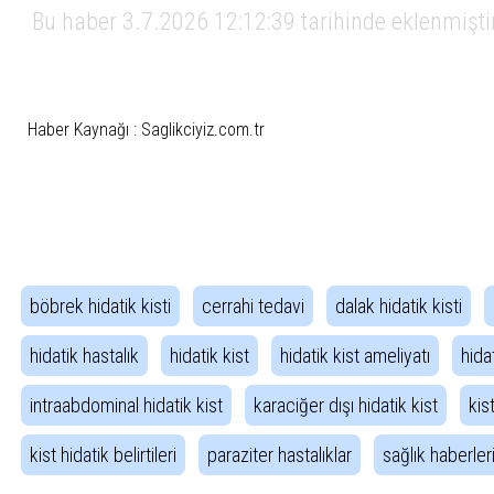
Bu haber 3.7.2026 12:12:39 tarihinde eklenmişti
Haber Kaynağı : Saglikciyiz.com.tr
İlgili Etiketler
böbrek hidatik kisti
cerrahi tedavi
dalak hidatik kisti
hidatik hastalık
hidatik kist
hidatik kist ameliyatı
hida
intraabdominal hidatik kist
karaciğer dışı hidatik kist
kis
kist hidatik belirtileri
paraziter hastalıklar
sağlık haberler