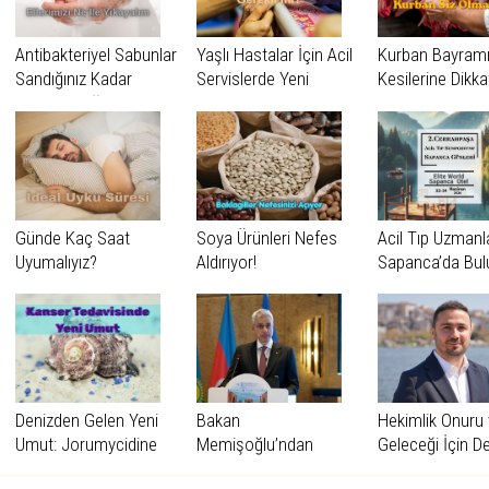
Antibakteriyel Sabunlar
Yaşlı Hastalar İçin Acil
Kurban Bayramı
Sandığınız Kadar
Servislerde Yeni
Kesilerine Dikka
Masum Değil!
Dönem: Geriatrik Acil
Servisler
Günde Kaç Saat
Soya Ürünleri Nefes
Acil Tıp Uzmanl
Uyumalıyız?
Aldırıyor!
Sapanca’da Bul
“2. Cerrahpaşa 
Sempozyumu
Sapanca Günler
Başlıyor
Denizden Gelen Yeni
Bakan
Hekimlik Onuru
Umut: Jorumycidine
Memişoğlu’ndan
Geleceği İçin D
Semerkant Çıkartması
Zamanı