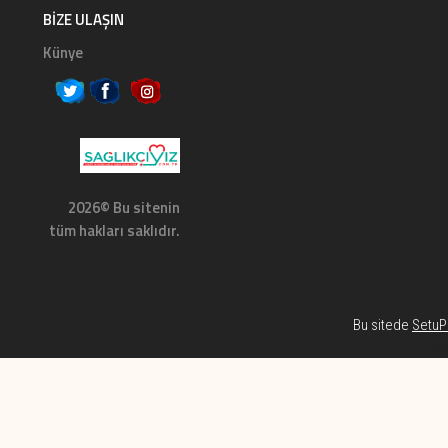
BIZE ULAŞIN
Künye
2026© Bu sitenin
tüm hakları saklıdır.
Bu sitede
SetuP 
Habe