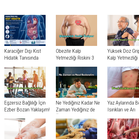
Benzer Haberler
Karaciğer Dışı Kist
Obezite Kalp
Yüksek Doz Grip
Hidatik Tanısında
Yetmezliği Riskini 3
Kalp Yetmezliği
Zorluk: Erciyes
Kata Kadar
Nedeniyle Hast
Üniversitesi’nden
Artırabiliyor
Yatışlarını Azalta
Dikkat Çeken
Araştırma
Egzersiz Bağlılığı İçin
Ne Yediğiniz Kadar Ne
Yaz Aylarında 
Ezber Bozan Yaklaşım!
Zaman Yediğiniz de
Isırıkları ve Arı
Önemli
Sokmalarına Di