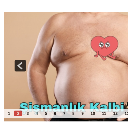
Haber Gezintisi
Obezite Kalp Yetmezliği Riskini 3 Kata Kadar
1
2
3
4
5
6
7
8
9
10
11
12
1