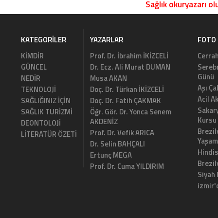
Sağlık okuryazarı olu
KATEGORILER
YAZARLAR
FOTO 
KİMDİR
Prof. Dr. İbrahim İKİZCELİ
Cerrah
GÜNCEL
Dr. Ecz. Ali Murat DUMAN
Serebr
Günü
NEDİR
Musa AKAN
Aşı Ça
TEKNOLOJİ
Doç. Dr. Türkan İKİZCELİ
Acil A
SAĞLIĞINIZ İÇİN
Doç. Dr. Fatih ÇAKMAK
Sakary
SAĞLIK TURİZMİ
Öğr. Gör. Dr. Yonca Senem
Kursu
AKDENİZ
DEONTOLOJİ
Brezil
Prof. Dr. Vefik ARICA
LİTERATÜR ÖZETİ
Yaşam
Dr. Selin BAHÇALI
Hindi
Ertunç MEGA
Brezi
Prof. Dr. Cuma YILDIRIM
Siyah
izmir'