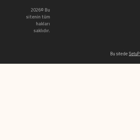
2026© Bu
sitenin tüm
hakları
saklıdır.
Bu sitede
SetuP 
Habe