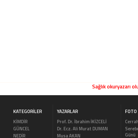
Sağlık okuryazarı olu
KATEGORILER
YAZARLAR
FOTO 
KİMDİR
Prof. Dr. İbrahim İKİZCELİ
Cerrah
GÜNCEL
Dr. Ecz. Ali Murat DUMAN
Serebr
Günü
NEDİR
Musa AKAN