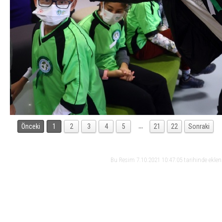
…
Önceki
1
2
3
4
5
21
22
Sonraki
Bu Resim 7.10.2021 10:47:05 tarihinde ekle