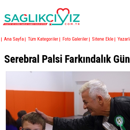
|
|
|
|
|
Ana Sayfa
Tüm Kategoriler
Foto Galeriler
Sitene Ekle
Yazarl
Serebral Palsi Farkındalık Gü