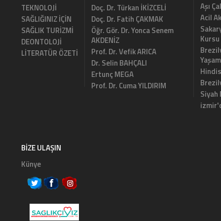
Aşı Ça
TEKNOLOJİ
Doç. Dr. Türkan İKİZCELİ
Acil A
SAĞLIĞINIZ İÇİN
Doç. Dr. Fatih ÇAKMAK
Sakary
SAĞLIK TURİZMİ
Öğr. Gör. Dr. Yonca Senem
Kursu
AKDENİZ
DEONTOLOJİ
Brezil
Prof. Dr. Vefik ARICA
LİTERATÜR ÖZETİ
Yaşam
Dr. Selin BAHÇALI
Hindi
Ertunç MEGA
Brezi
Prof. Dr. Cuma YILDIRIM
Siyah
izmir'
BIZE ULAŞIN
Künye