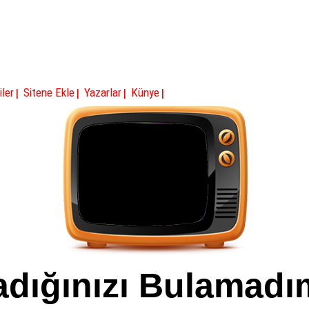
|
|
|
|
iler
Sitene Ekle
Yazarlar
Künye