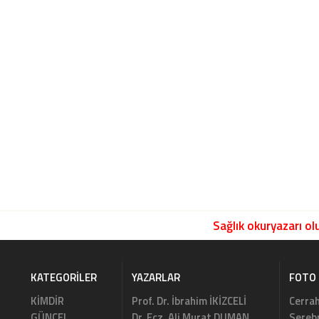
Sağlık okuryazarı olu
KATEGORILER
YAZARLAR
FOTO 
KİMDİR
Prof. Dr. İbrahim İKİZCELİ
Cerrah
GÜNCEL
Dr. Ecz. Ali Murat DUMAN
Serebr