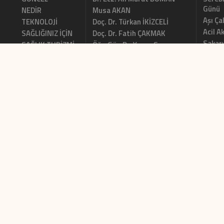
Günü
NEDİR
Musa AKAN
Aşı Ça
TEKNOLOJİ
Doç. Dr. Türkan İKİZCELİ
Acil A
SAĞLIĞINIZ İÇİN
Doç. Dr. Fatih ÇAKMAK
Sakary
SAĞLIK TURİZMİ
Öğr. Gör. Dr. Yonca Senem
Kursu
AKDENİZ
DEONTOLOJİ
Brezil
Prof. Dr. Vefik ARICA
LİTERATÜR ÖZETİ
Yaşam
Dr. Selin BAHÇALI
Hindi
Ertunç MEGA
Brezi
Prof. Dr. Cuma YILDIRIM
Siyah
izmir'
BIZE ULAŞIN
Künye