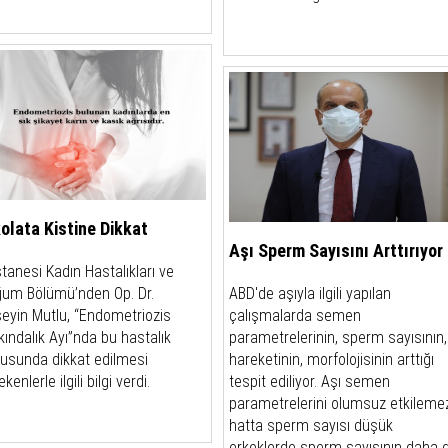
olata Kistine Dikkat
Aşı Sperm Sayısını Arttırıyor
tanesi Kadın Hastalıkları ve
um Bölümü’nden Op. Dr.
ABD'de aşıyla ilgili yapılan
eyin Mutlu, “Endometriozis
çalışmalarda semen
kındalık Ayı”nda bu hastalık
parametrelerinin, sperm sayısının,
usunda dikkat edilmesi
hareketinin, morfolojisinin arttığı
kenlerle ilgili bilgi verdi.
tespit ediliyor. Aşı semen
parametrelerini olumsuz etkileme
hatta sperm sayısı düşük
erkeklerde sperm sayısının daha 