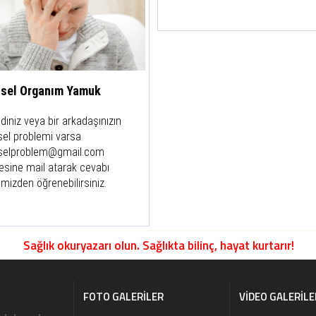
nsel Organım Yamuk
diniz veya bir arkadaşınızın
sel problemi varsa
selproblem@gmail.com
esine mail atarak cevabı
emizden öğrenebilirsiniz.
Sağlık okuryazarı olun. Sağlıkta bilinç, hayat kurtarır!
FOTO GALERILER
VIDEO GALERILE