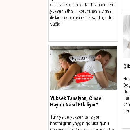
alınırsa etkisi o kadar fazla olur. En
yüksek etkisini korunmasız cinsel
ilişkiden sonraki ilk 12 saat içinde
sağlar.
Çik
Has
Doğ
Hüs
Yüksek Tansiyon, Cinsel
Far
Hayatı Nasıl Etkiliyor?
kon
gere
Türkiye'de yüksek tansiyon
hastalığının yaygın görüldüğünü
söyleyen Üro-Androloji Uzmanı Prof.