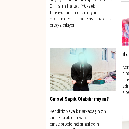
Dr. Halim Hattat, 'Yüksek
tansiyonun en önemli yan
etkilerinden biri ise cinsel hayatta
ortaya çıkıyor.
İl
Ken
cin
cin
adr
sit
Cinsel Sapık Olabilir miyim?
Kendiniz veya bir arkadaşınızın
cinsel problemi varsa
cinselproblem@gmail.com