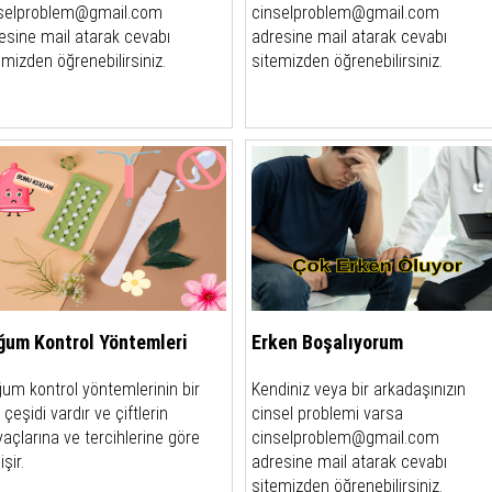
selproblem@gmail.com
cinselproblem@gmail.com
esine mail atarak cevabı
adresine mail atarak cevabı
emizden öğrenebilirsiniz.
sitemizden öğrenebilirsiniz.
ğum Kontrol Yöntemleri
Erken Boşalıyorum
um kontrol yöntemlerinin bir
Kendiniz veya bir arkadaşınızın
 çeşidi vardır ve çiftlerin
cinsel problemi varsa
iyaçlarına ve tercihlerine göre
cinselproblem@gmail.com
şir.
adresine mail atarak cevabı
sitemizden öğrenebilirsiniz.