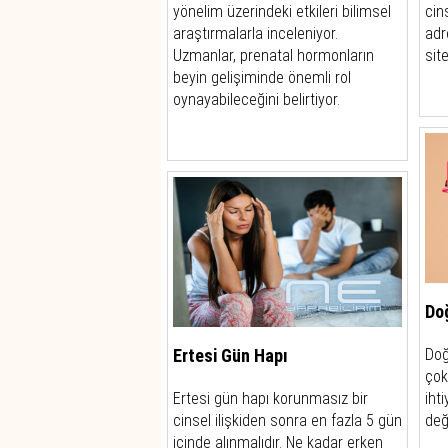
yönelim üzerindeki etkileri bilimsel
cin
araştırmalarla inceleniyor.
adr
Uzmanlar, prenatal hormonların
sit
beyin gelişiminde önemli rol
oynayabileceğini belirtiyor.
Do
Ertesi Gün Hapı
Doğ
çok
Ertesi gün hapı korunmasız bir
iht
cinsel ilişkiden sonra en fazla 5 gün
deği
içinde alınmalıdır. Ne kadar erken