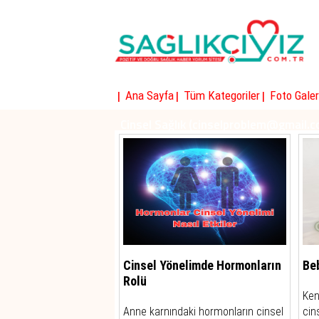
|
|
|
Ana Sayfa
Tüm Kategoriler
Foto Galer
Cinsel Sağlık (cinselproblem@gmail.
Cinsel Yönelimde Hormonların
Beb
Rolü
Ken
Anne karnındaki hormonların cinsel
cin