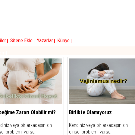
|
|
|
|
iler
Sitene Ekle
Yazarlar
Künye
com)
eğime Zararı Olabilir mi?
Birlikte Olamıyoruz
diniz veya bir arkadaşınızın
Kendiniz veya bir arkadaşınızın
sel problemi varsa
cinsel problemi varsa