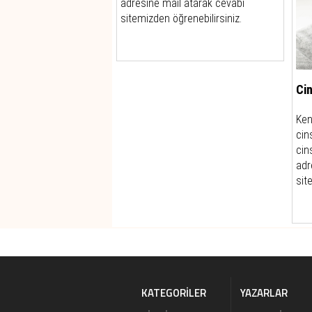
adresine mail atarak cevabı
sitemizden öğrenebilirsiniz.
Ci
Ken
cin
cin
adr
sit
KATEGORILER
YAZARLAR