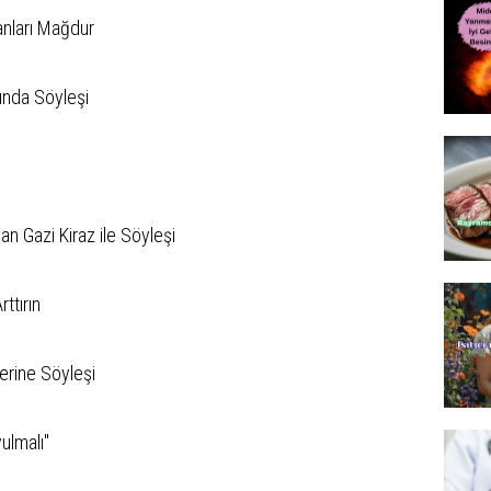
anları Mağdur
unda Söyleşi
n Gazi Kiraz ile Söyleşi
ttırın
erine Söyleşi
ulmalı''