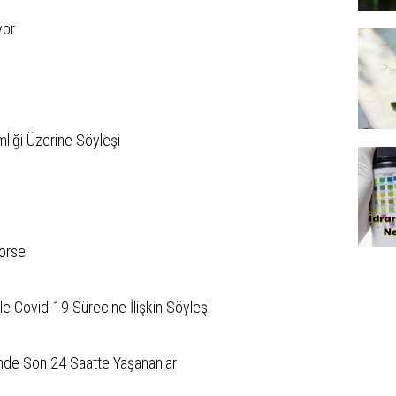
yor
mliği Üzerine Söyleşi
Korse
 İle Covid-19 Sürecine İlişkin Söyleşi
inde Son 24 Saatte Yaşananlar