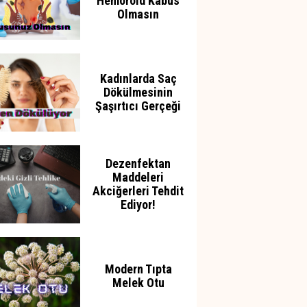
Hemoroid Kabus
Olmasın
Kadınlarda Saç
Dökülmesinin
Şaşırtıcı Gerçeği
Dezenfektan
Maddeleri
Akciğerleri Tehdit
Ediyor!
Modern Tıpta
Melek Otu