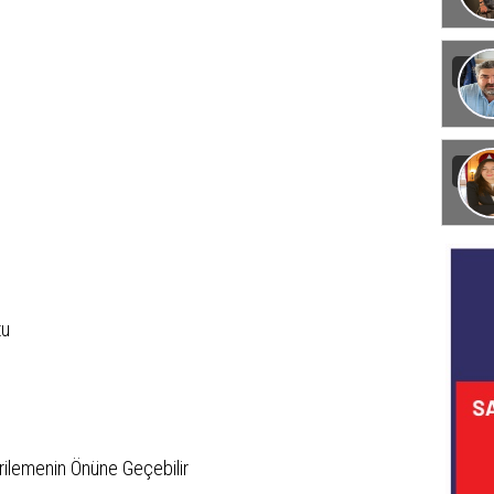
Görün
tu
erilemenin Önüne Geçebilir