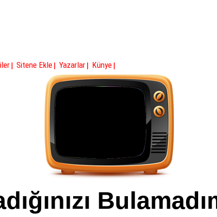
|
|
|
|
iler
Sitene Ekle
Yazarlar
Künye