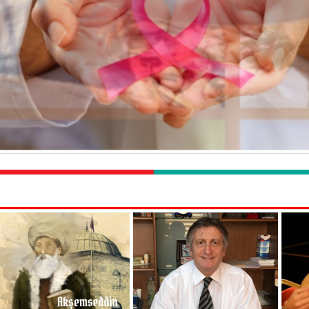
Akşemseddin
Prof. Dr. Erdoğan Mütevelli
Akşemseddin kimdir?...
Sözüer
Rah
Prof. Dr. Erdoğan Mütevelli Sözüer
kimdir?...