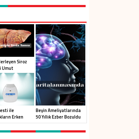
lerleyen Siroz
ni Umut
esti ile
Beyin Ameliyatlarında
kların Erken
50 Yıllık Ezber Bozuldu
nde Yeni Dönem