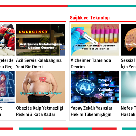
Sağlık ve Teknoloji
gelerde
Acil Servis Kalabalığına
Alzheimer Tanısında
Sessiz İ
ha Geç
Yeni Bir Öneri
Devrim
İçin Ye
st
Obezite Kalp Yetmezliği
Yapay Zekâlı Yazıcılar
Nefes T
a
Riskini 3 Kata Kadar
Hekim Tükenmişliğini
Hastalı
Artırabiliyor
Azaltıyor
Teşhisi
n
ştırma