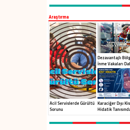
Araştırma
Dezavantajlı Böl
İnme Vakaları Da
Tanınıyor
Acil Servislerde Gürültü
Karaciğer Dışı Ki
Sorunu
Hidatik Tanısınd
Zorluk: Erciyes
Üniversitesi’nde
Dikkat Çeken Ara