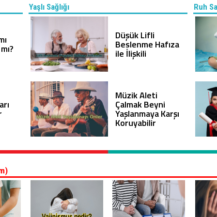
Yaşlı Sağlığı
Ruh Sa
Düşük Lifli
mı
Beslenme Hafıza
 mı?
ile İlişkili
Müzik Aleti
arı
Çalmak Beyni
r
Yaşlanmaya Karşı
Koruyabilir
om)