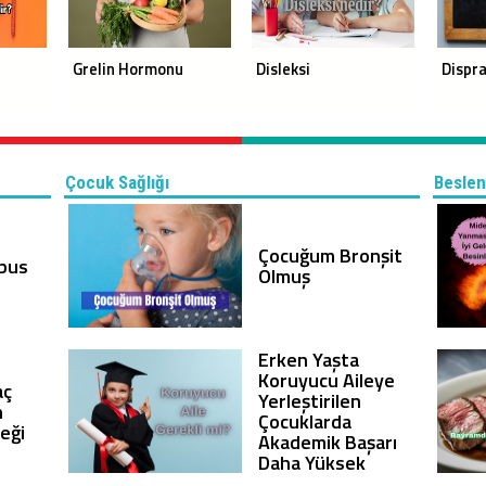
Grelin Hormonu
Disleksi
Dispra
Çocuk Sağlığı
Beslen
Çocuğum Bronşit
bus
Olmuş
Erken Yaşta
Koruyucu Aileye
aç
Yerleştirilen
n
Çocuklarda
çeği
Akademik Başarı
Daha Yüksek