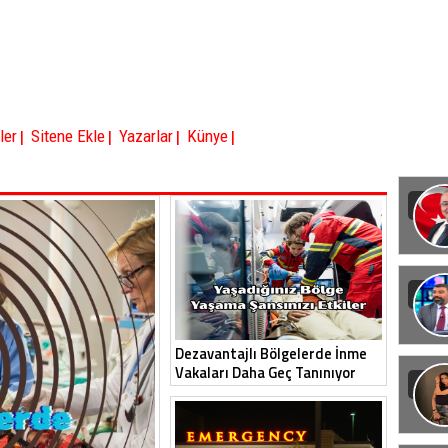
|
|
|
|
ler
Sitene Ekle
Yazarlar
Künye
Dezavantajlı Bölgelerde İnme
Vakaları Daha Geç Tanınıyor
Görün