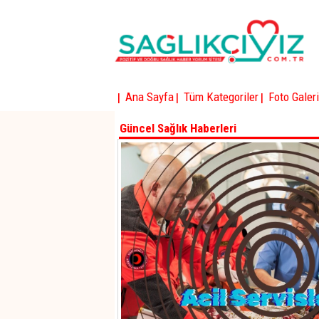
|
|
|
Ana Sayfa
Tüm Kategoriler
Foto Galeri
Güncel Sağlık Haberleri