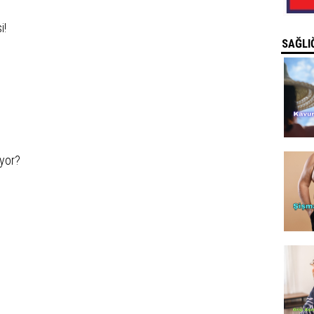
i!
SAĞLIĞ
iyor?