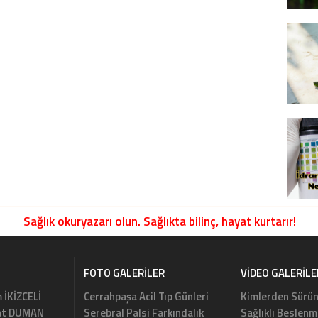
Sağlık okuryazarı olun. Sağlıkta bilinç, hayat kurtarır!
FOTO GALERILER
VIDEO GALERILE
m İKİZCELİ
Cerrahpaşa Acil Tıp Günleri
Kimlerden Sürün
rat DUMAN
Serebral Palsi Farkındalık
Sağlıklı Beslenm