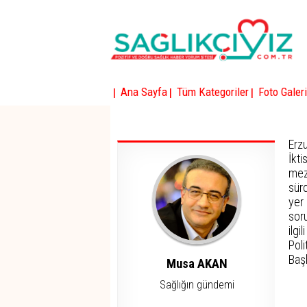
|
|
|
Ana Sayfa
Tüm Kategoriler
Foto Galeri
Erz
İkt
mez
sür
yer
soru
ilg
Pol
Baş
Musa AKAN
Sağlığın gündemi