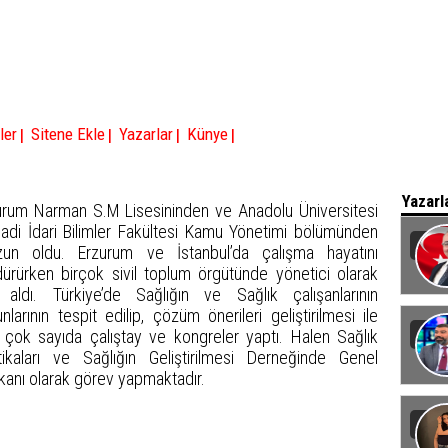
|
|
|
|
ler
Sitene Ekle
Yazarlar
Künye
Yazarl
urum Narman S.M Lisesininden ve Anadolu Üniversitesi
isadi İdari Bilimler Fakültesi Kamu Yönetimi bölümünden
un oldu. Erzurum ve İstanbul’da çalışma hayatını
dürürken birçok sivil toplum örgütünde yönetici olarak
 aldı. Türkiye’de Sağlığın ve Sağlık çalışanlarının
Baka
nlarının tespit edilip, çözüm önerileri geliştirilmesi ile
ili çok sayıda çalıştay ve kongreler yaptı. Halen Sağlık
itikaları ve Sağlığın Geliştirilmesi Derneğinde Genel
kanı olarak görev yapmaktadır.