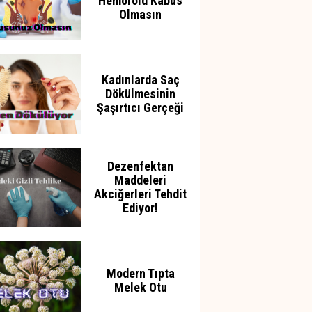
Hemoroid Kabus
Olmasın
Kadınlarda Saç
Dökülmesinin
Şaşırtıcı Gerçeği
Dezenfektan
Maddeleri
Akciğerleri Tehdit
Ediyor!
Modern Tıpta
Melek Otu