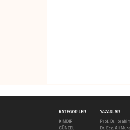
KATEGORILER
YAZARLAR
KİMDİR
Prof. Dr. İbrahi
GÜNCEL
Dr. Ecz. Ali Mu