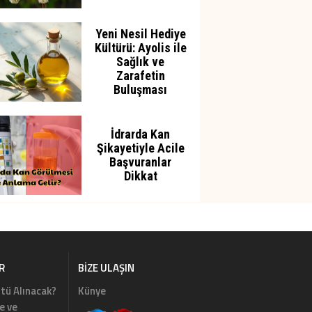
Yeni Nesil Hediye
Kültürü: Ayolis ile
Sağlık ve
Zarafetin
Buluşması
İdrarda Kan
Şikayetiyle Acile
Başvuranlar
Dikkat
R
BIZE ULAŞIN
tü Alınacak?
Künye
e ve