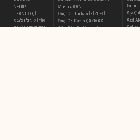
Günü
NEDİR
Musa AKAN
Aşı Ça
TEKNOLOJİ
Doç. Dr. Türkan İKİZCELİ
Acil A
SAĞLIĞINIZ İÇİN
Doç. Dr. Fatih ÇAKMAK
Sakary
SAĞLIK TURİZMİ
Öğr. Gör. Dr. Yonca Senem
Kursu
AKDENİZ
DEONTOLOJİ
Brezil
Prof. Dr. Vefik ARICA
LİTERATÜR ÖZETİ
Yaşam
Dr. Selin BAHÇALI
Hindi
Ertunç MEGA
Brezi
Prof. Dr. Cuma YILDIRIM
Siyah
izmir'
BIZE ULAŞIN
Künye