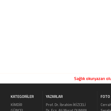
Sağlık okuryazarı olu
KATEGORILER
YAZARLAR
FOTO 
KİMDİR
Prof. Dr. İbrahim İKİZCELİ
Cerrah
GÜNCEL
Dr. Ecz. Ali Murat DUMAN
Serebr